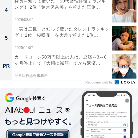
身長を知って驚いた「50代女性俳優」ランキ
ング！ 2位「鈴木保奈美」を抑えた圧倒...
4
2026/08/04
「実は二世」と知って驚いたタレントランキン
グ！ 2位「杉咲花」を大差で抑えた1位...
5
2025/11/07
カードローン50万円以上の人は、返済を3～6
ヶ月停止して『大幅に減額してから返済...
PR
渋谷法務総合事務所
Recommended by
1位：スポーツ選手
子どもが尊敬する人1位に選ばれたのは、「スポーツ選