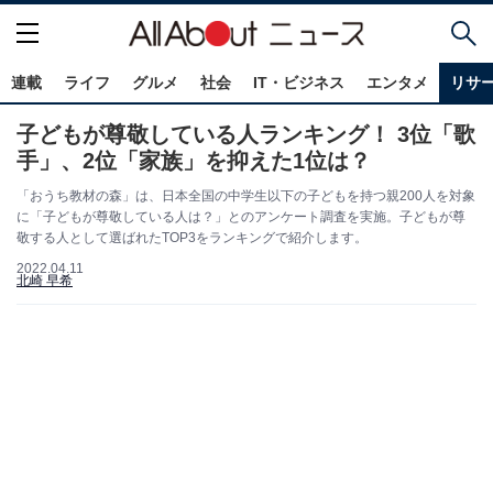
連載
ライフ
グルメ
社会
IT・ビジネス
エンタメ
リサ
子どもが尊敬している人ランキング！ 3位「歌
手」、2位「家族」を抑えた1位は？
「おうち教材の森」は、日本全国の中学生以下の子どもを持つ親200人を対象
に「子どもが尊敬している人は？」とのアンケート調査を実施。子どもが尊
敬する人として選ばれたTOP3をランキングで紹介します。
2022.04.11
北崎 早希