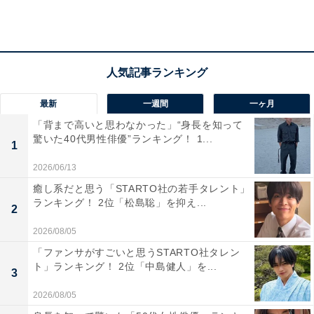
2位：家族
最新
一週間
一ヶ月
「背まで高いと思わなかった」“身長を知って
2位は、1番身近な存在となる「家族」でした。「将来お
驚いた40代男性俳優”ランキング！ 1...
1
父さんみたいになりたいと言っているから」「皆のため
2026/06/13
に頑張ってくれるから」など、尊敬の対象として親を挙
癒し系だと思う「STARTO社の若手タレント」
げる子どもが多くいました。家族のために頑張っている
ランキング！ 2位「松島聡」を抑え...
2
姿を見ると、「自分もいつかこうなりたい」と感じやす
2026/08/05
いのかもしれません。
「ファンサがすごいと思うSTARTO社タレン
ト」ランキング！ 2位「中島健人」を...
さらに「一番身近な大人だから」「まだ幼く、偉人など
3
に興味がないから」といった声も寄せられました。
2026/08/05