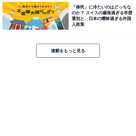
＞9位までの全ランキング結果を見る
「移民」に冷たいのはどっちな
のか？ スイスの厳格過ぎる学歴
選別と、日本の曖昧過ぎる外国
人政策
※回答者のコメントは原文ママです
連載をもっと見る
【おすすめ記事】
・
「子どもの塾の先生になってほしい」芸能人ランキン
グ！ 3位櫻井翔、2位伊沢拓司、1位は？
・
子どもがよろこぶ「外食チェーン店」ランキング！ 2位
「サイゼリヤ」を圧倒的多数で抑えた1位は？
・
初めて子どもにスマホを持たせる年齢は平均「11.1歳」
と判明。端末代と利用料金は？