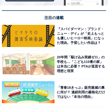
手」でした。活躍する選手に憧れてスポーツを始めた
り、逆にスポーツをやっていて憧れの選手を見つけたり
する子どもたちが多いようです。
注目の連載
スポーツ選手は、ニュースなどで取り上げられることが
『スパイダーマン：ブランド・
ニュー・デイ』が「史上もっと
多いため、子どもにも認知しやすく身近に感じやすい存
も優しいヒーロー映画」になっ
在なのかもしれません。
た理由。予習したい作品は？
「大谷選手に憧れて、今では野球が大好きになりまし
20年間「駆け込み実績ゼロ」の
た」「プロのレベルで巧みな技でスポーツしているとこ
学校も…「こども110番の家」
は本当に必要？ PTAが直面する
ろがカッコいいから」「息子が大病を克服した野球選手
理想と現実
を尊敬していて大ファンだから」「テレビで分かりやす
くカッコいいから」など、スポーツ選手の格好良さに憧
「青春18きっぷ」販売激減の裏
れる子どもが多いようですね。
に何が？ 連続利用の厳格化だけ
ではない「本当の理由」