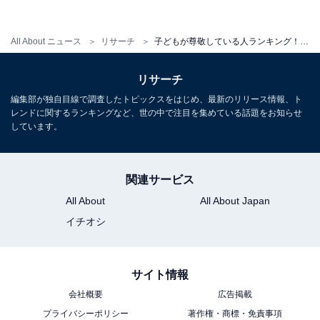
・
「大人になった今見ても面白い」NHK教育番組ランキン
グ！ 3位『デザインあ』、TOP2は……？
All About ニュース
リサーチ
子どもが尊敬している人ランキング！ 3位「歌手」、2位「家族」を抑えた1位は？
リサーチ
【関連リンク】
・
おうち教材の森
編集部が独自目線で調査したトピックスをはじめ、最新のリリース情報、ト
レンドに関するランキングなど、世の中で注目を集めている話題をお知らせ
・
プレスリリース
しています。
関連サービス
All About
All About Japan
イチオシ
サイト情報
会社概要
広告掲載
プライバシーポリシー
著作権・商標・免責事項