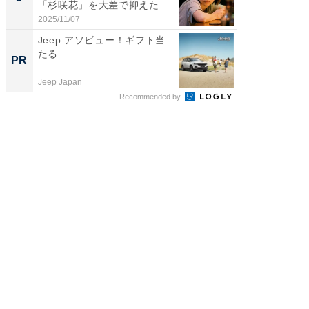
「杉咲花」を大差で抑えた1
グ！ 2
位...
2025/11/07
2026/08/0
Jeep アソビュー！ギフト当
すべて
たる
るその
PR
PR
Jeep Japan
COCO VIL
Recommended by