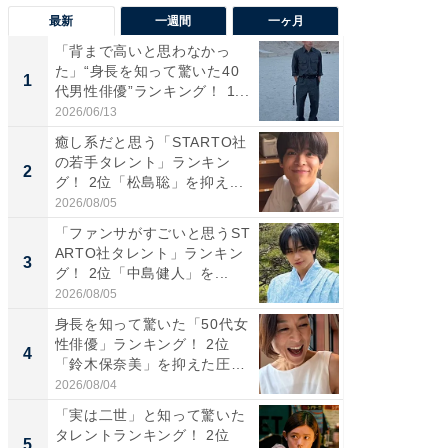
最新
一週間
一ヶ月
「背まで高いと思わなかっ
「癒し系
た」“身長を知って驚いた40
タレント
1
1
代男性俳優”ランキング！ 1...
「井ノ原
2026/06/13
2026/08/0
癒し系だと思う「STARTO社
ギャップ
の若手タレント」ランキン
RTO社
2
2
グ！ 2位「松島聡」を抑え...
キング！
2026/08/05
2026/08/0
「ファンサがすごいと思うST
癒し系だ
ARTO社タレント」ランキン
の若手
3
3
グ！ 2位「中島健人」を...
グ！ 2
2026/08/05
2026/08/0
身長を知って驚いた「50代女
「ギャッ
性俳優」ランキング！ 2位
RTO社
4
4
「鈴木保奈美」を抑えた圧
グ！ 2
倒...
2026/08/04
2026/07/3
「実は二世」と知って驚いた
「世界で
タレントランキング！ 2位
ARTO
5
5