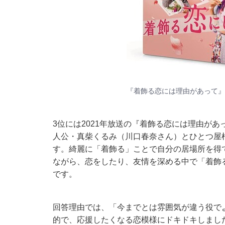
『着飾る恋には理由があって』
3位には2021年放送の『着飾る恋には理由が
人公・真柴くるみ（川口春奈さん）とひとつ屋
す。綺麗に「着飾る」ことで自分の居場所を得
ながら、恋をしたり、友情を深める中で「着飾
です。
回答理由では、「今までとは雰囲気が違う役で
的で、応援したくなる恋模様にドキドキしまし