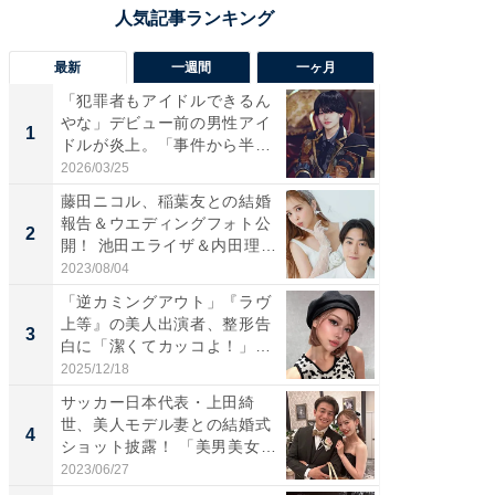
最新
一週間
一ヶ月
「犯罪者もアイドルできるん
「さす
やな」デビュー前の男性アイ
は」高
1
1
ドルが炎上。「事件から半年
災地を
も...
「カ...
2026/03/25
2026/08/0
藤田ニコル、稲葉友との結婚
「女の
報告＆ウエディングフォト公
介、バ
2
2
開！ 池田エライザ＆内田理
らのプレ
央...
愛...
2023/08/04
2026/08/0
「逆カミングアウト」『ラヴ
「脚が
上等』の美人出演者、整形告
横川尚
3
3
白に「潔くてカッコよ！」
ムキな姿
「好...
刃...
2025/12/18
2026/08/0
サッカー日本代表・上田綺
「え、
世、美人モデル妻との結婚式
芸人、2
4
4
ショット披露！ 「美男美女」
エットに
「...
2023/06/27
2026/08/0