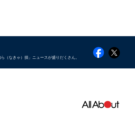
知ら（なきゃ）損」ニュースが盛りだくさん。