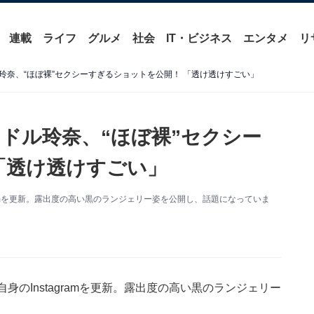
連載
ライフ
グルメ
社会
IT・ビジネス
エンタメ
リ
玲奈、“ほぼ裸”セクシーすぎるショットを公開！ 「透け透けすごい」
ドル玲奈、“ほぼ裸”セクシー
「透け透けすごい」
ramを更新。露出度の高い黒のランジェリー姿を公開し、話題になっていま
のInstagramを更新。露出度の高い黒のランジェリー