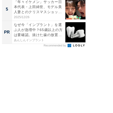
「年々イケメン」サッカー日
「脳がバ
本代表・上田綺世、モデル美
装姿が話
5
5
人妻とのクリスマスショット
のお父さ
に...
2025/12/26
2026/08/0
なぜ今「インプラント」を選
65歳以
ぶ人が急増中？65歳以上の方
んなお
PR
PR
は要確認。抜けた歯の放置
ト治療の
は...
あんしんインプラント
あんしん
Recommended by