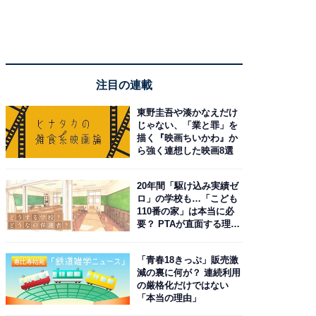
注目の連載
東野圭吾や湊かなえだけ
じゃない、「業と罪」を
描く『映画ちいかわ』か
ら強く連想した映画8選
20年間「駆け込み実績ゼ
ロ」の学校も…「こども
110番の家」は本当に必
要？ PTAが直面する理想
と現実
「青春18きっぷ」販売激
減の裏に何が？ 連続利用
の厳格化だけではない
「本当の理由」