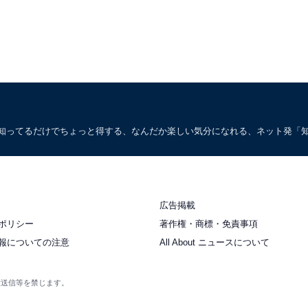
。知ってるだけでちょっと得する、なんだか楽しい気分になれる、ネット発「
広告掲載
ポリシー
著作権・商標・免責事項
報についての注意
All About ニュースについて
衆送信等を禁じます。