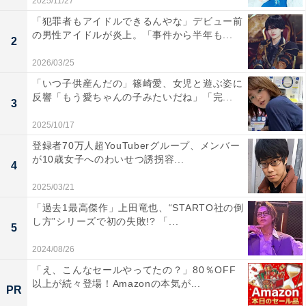
2025/11/27
「犯罪者もアイドルできるんやな」デビュー前
の男性アイドルが炎上。「事件から半年も...
2
2026/03/25
「いつ子供産んだの」篠崎愛、女児と遊ぶ姿に
反響「もう愛ちゃんの子みたいだね」「完...
3
2025/10/17
登録者70万人超YouTuberグループ、メンバー
が10歳女子へのわいせつ誘拐容...
4
2025/03/21
「過去1最高傑作」上田竜也、“STARTO社の倒
し方”シリーズで初の失敗!? 「...
5
2024/08/26
「え、こんなセールやってたの？」80％OFF
以上が続々登場！Amazonの本気が...
PR