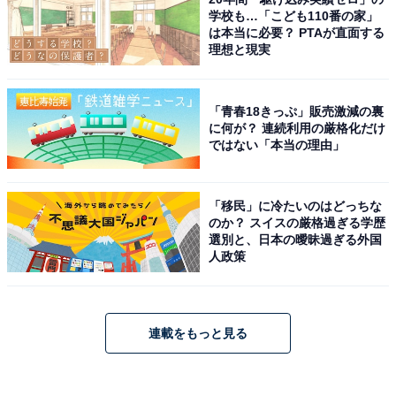
学校も…「こども110番の家」
は本当に必要？ PTAが直面する
理想と現実
「青春18きっぷ」販売激減の裏
に何が？ 連続利用の厳格化だけ
ではない「本当の理由」
「移民」に冷たいのはどっちな
のか？ スイスの厳格過ぎる学歴
選別と、日本の曖昧過ぎる外国
人政策
連載をもっと見る