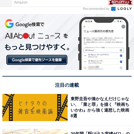
Amazon
Recommended by
注目の連載
東野圭吾や湊かなえだけじゃな
い、「業と罪」を描く『映画ち
いかわ』から強く連想した映画
8選
20年間「駆け込み実績ゼロ」の