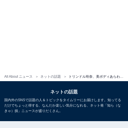
All About ニュース
ネットの話題
トリンドル玲奈、美ボディあらわな写真集オフショットを公開「ガン見しちゃいます」「お人形みたい」
ネットの話題
国内外のSNSで話題の人＆トピックをタイムリーにお届けします。知ってる
だけでちょっと得する、なんだか楽しい気分になれる、ネット発「知ら（な
きゃ）損」ニュースが盛りだくさん。