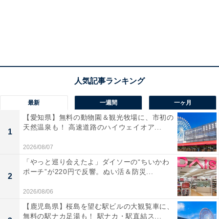
最新
一週間
一ヶ月
【愛知県】無料の動物園＆観光牧場に、市初の
天然温泉も！ 高速道路のハイウェイオア...
1
2026/08/07
「やっと巡り会えたよ」ダイソーの“ちいかわ
ポーチ”が220円で反響。ぬい活＆防災...
2
2026/08/06
【鹿児島県】桜島を望む駅ビルの大観覧車に、
無料の駅ナカ足湯も！ 駅ナカ・駅直結ス...