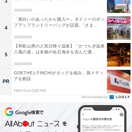
3
2026/08/08
「面白いのあったから購入〜」ダイソーのポッ
プアップランドリーバッグが話題。“さま...
4
2026/08/03
【和歌山県の人気日帰り温泉】「かつらぎ温泉
八風の湯」は名物の化石海水を含んだ濃...
5
2026/08/08
GOETHEとFINCHIがタッグを組み、新メディ
アを創設
PR
FINCHI on GOETHE
Recommended by