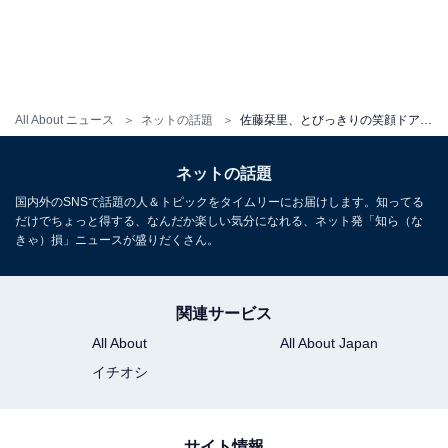
All About ニュース
ネットの話題
佐藤栞里、とびっきりの笑顔ドアップ写真にフワちゃん「かわいすぎてむり」 ファンも「可愛い～」と反応
ネットの話題
国内外のSNSで話題の人＆トピックをタイムリーにお届けします。知ってる
だけでちょっと得する、なんだか楽しい気分になれる、ネット発「知ら（な
きゃ）損」ニュースが盛りだくさん。
関連サービス
All About
All About Japan
イチオシ
サイト情報