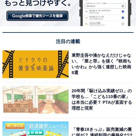
注目の連載
東野圭吾や湊かなえだけじゃな
い、「業と罪」を描く『映画ち
いかわ』から強く連想した映画
8選
20年間「駆け込み実績ゼロ」の
学校も…「こども110番の家」
は本当に必要？ PTAが直面する
理想と現実
「青春18きっぷ」販売激減の裏
に何が？ 連続利用の厳格化だけ