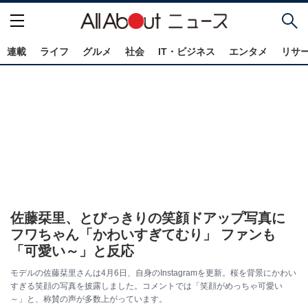
連載
ライフ
グルメ
社会
IT・ビジネス
エンタメ
リサ
佐藤栞里、とびっきりの笑顔ドアップ写真に
フワちゃん「かわいすぎてむり」 ファンも
「可愛い～」と反応
モデルの佐藤栞里さんは4月6日、自身のInstagramを更新。桜を背景にかわい
すぎる笑顔の写真を披露しました。コメントでは「笑顔がめっちゃ可愛い
～」と、称賛の声が多数上がっています。