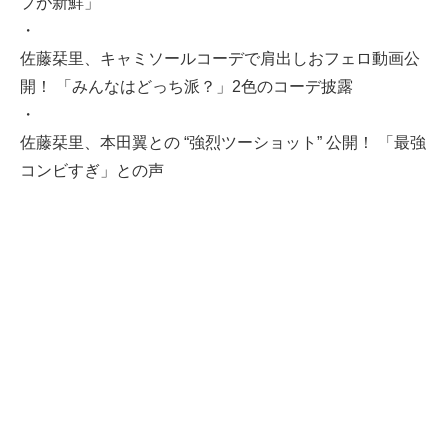
プが新鮮」
・
佐藤栞里、キャミソールコーデで肩出しおフェロ動画公
開！ 「みんなはどっち派？」2色のコーデ披露
・
佐藤栞里、本田翼との “強烈ツーショット” 公開！ 「最強
コンビすぎ」との声