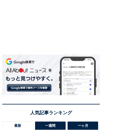
最新
一週間
一ヶ月