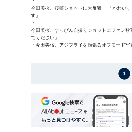
・
今田美桜、寝癖ショットに大反響！ 「かわい
す」
・
今田美桜、すっぴん自撮りショットにファン歓
てください」
・
今田美桜、アジフライを頬張るオフモード写
1