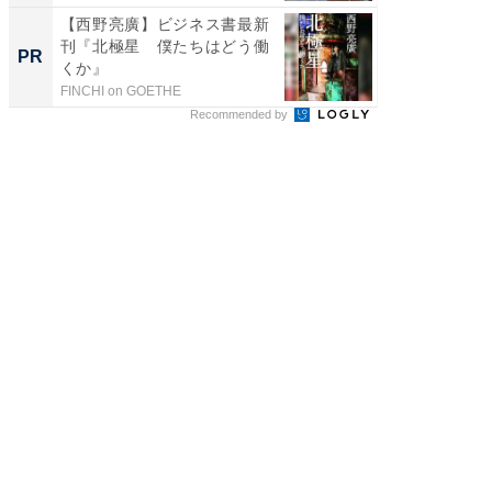
【西野亮廣】ビジネス書最新
「今日
刊『北極星 僕たちはどう働
変わるA
PR
PR
くか』
が見逃
FINCHI on GOETHE
Amazon
Recommended by