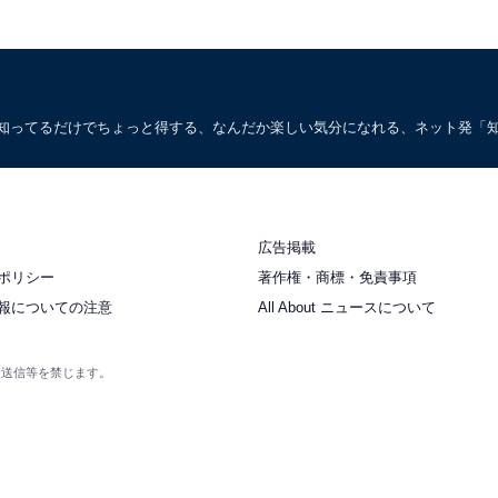
。知ってるだけでちょっと得する、なんだか楽しい気分になれる、ネット発「
広告掲載
ポリシー
著作権・商標・免責事項
報についての注意
All About ニュースについて
衆送信等を禁じます。