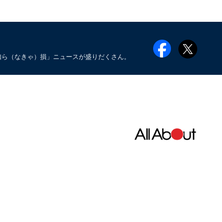
知ら（なきゃ）損」ニュースが盛りだくさん。