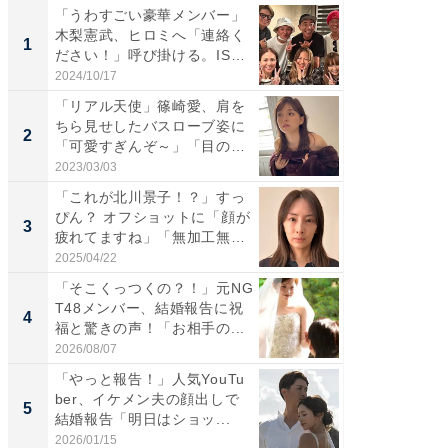
「うわすごい豪華メンバー」
「さす
木梨憲武、ヒロミへ「連絡く
は」高
1
1
ださい！」呼び掛ける。IS
災地を
S...
「カ...
2024/10/17
2026/08/0
「リアル天使」篠崎愛、肩を
「女の
ちら見せしたバスローブ姿に
介、バ
2
2
「可愛すぎんぞ～」「目の表
らのプレ
情...
愛...
2023/03/03
2026/08/0
「これが北川景子！？」すっ
「脚が
ぴん？ オフショットに「顔が
横川尚
3
3
疲れてますね」「無加工無
ムキな姿
表...
刃...
2025/04/22
2026/08/0
「そこくっつくの？！」元NG
「え、
T48メンバー、結婚報告に祝
芸人、2
4
4
福と驚きの声！「お相手の...
エットに
2026/08/07
2026/08/0
「やっと報告！」人気YouTu
「脳がバ
ber、イケメン夫の顔出しで
装姿が話
5
5
結婚報告「明日はショッ...
のお父さ
2026/01/15
2026/08/0