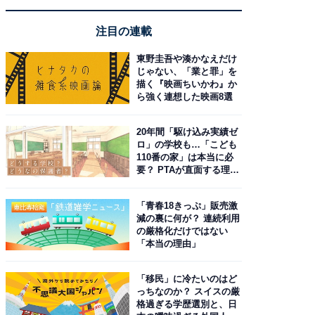
注目の連載
東野圭吾や湊かなえだけ
じゃない、「業と罪」を
描く『映画ちいかわ』か
ら強く連想した映画8選
20年間「駆け込み実績ゼ
ロ」の学校も…「こども
110番の家」は本当に必
要？ PTAが直面する理想
と現実
「青春18きっぷ」販売激
減の裏に何が？ 連続利用
の厳格化だけではない
「本当の理由」
「移民」に冷たいのはど
っちなのか？ スイスの厳
格過ぎる学歴選別と、日