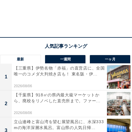
最新
一週間
一ヶ月
【三重県】伊勢名物「赤福」の直営店に、全国
唯一のコメダ大判焼き店も！ 東名阪・伊...
1
2026/08/06
【千葉県】918㎡の県内最大級マーケットか
ら、廃校をリノベした直売所まで。ファー...
2
2026/08/06
立山連峰と富山湾を望む展望風呂に、水深333
mの海洋深層水風呂。富山県の人気日帰...
3