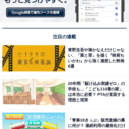
注目の連載
東野圭吾や湊かなえだけじゃな
い、「業と罪」を描く『映画ち
いかわ』から強く連想した映画
8選
20年間「駆け込み実績ゼロ」の
学校も…「こども110番の家」
は本当に必要？ PTAが直面する
理想と現実
「青春18きっぷ」販売激減の裏
に何が？ 連続利用の厳格化だけ