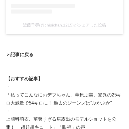
近藤千尋(@chipichan.1215)がシェアした投稿
＞記事に戻る
【おすすめ記事】
・
「私ってこんなにおデブちゃん」華原朋美、驚異の25キ
ロ大減量で54キロに！ 過去のジーンズは“ぶかぶか”
・
上國料萌衣、華奢すぎる肩露出のモデルショットを公
開！ 「超超超キュート」「眼福」の声