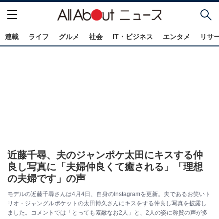
連載
ライフ
グルメ
社会
IT・ビジネス
エンタメ
リサ
近藤千尋、夫のジャンポケ太田にキスする仲
良し写真に「夫婦仲良くて癒される」「理想
の夫婦です」の声
モデルの近藤千尋さんは4月4日、自身のInstagramを更新。夫であるお笑いト
リオ・ジャングルポケットの太田博久さんにキスをする仲良し写真を披露し
ました。コメントでは「とっても素敵なお2人」と、2人の姿に称賛の声が多