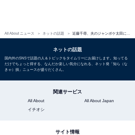
All About ニュース
ネットの話題
近藤千尋、夫のジャンポケ太田にキスする仲良し写真に「夫婦仲良くて癒される」「理想の夫婦です」の声
ネットの話題
国内外のSNSで話題の人＆トピックをタイムリーにお届けします。知ってる
だけでちょっと得する、なんだか楽しい気分になれる、ネット発「知ら（な
きゃ）損」ニュースが盛りだくさん。
関連サービス
All About
All About Japan
イチオシ
サイト情報