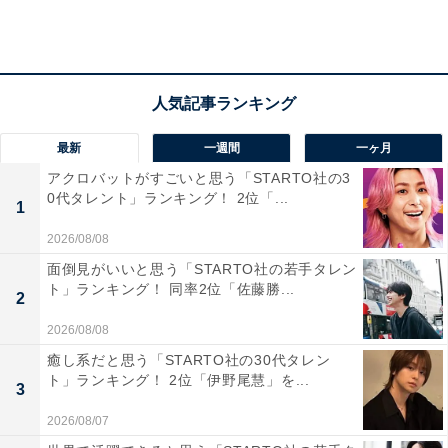
「優しそうで、にこにこしていて、独特な雰囲気が面白
くて好きです（10代・女性）」
最新
一週間
一ヶ月
「独特すぎる世界観に他の芸人が巻き込まれていく姿が
アクロバットがすごいと思う「STARTO社の3
あまりに面白くて、有吉さんもその感覚を楽しんでると
0代タレント」ランキング！ 2位「...
1
伝わってくる（40代・男性）」
2026/08/08
面倒見がいいと思う「STARTO社の若手タレン
ト」ランキング！ 同率2位「佐藤勝...
もう中学生さんのほっこりさせてくれる優しい雰囲気、
2
シュールなボケで周りを巻き込む独特な世界観が好きと
2026/08/08
いう声が集まり、5位となりました。
癒し系だと思う「STARTO社の30代タレン
ト」ランキング！ 2位「伊野尾慧」を...
3
2026/08/07