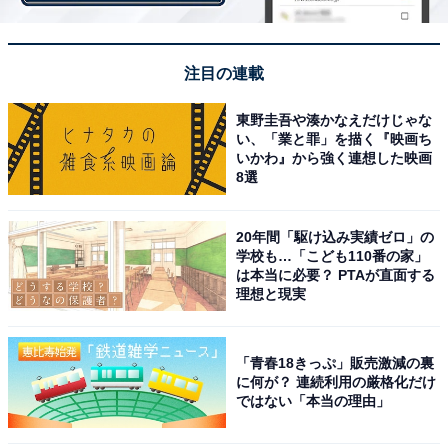
「おばちゃん2人が頑張っている姿がいい（30代・男
性）」
注目の連載
「どんな状況下でもキャラを崩さない安心感（30代・女
東野圭吾や湊かなえだけじゃな
性）」
い、「業と罪」を描く『映画ち
いかわ』から強く連想した映画
8選
「ゆったりとしたお二人の掛け合いが面白いので好きで
す（30代・女性）」
20年間「駆け込み実績ゼロ」の
学校も…「こども110番の家」
は本当に必要？ PTAが直面する
理想と現実
「ネタが面白いだけでなく見ててほっこりする人たちで
す（20代・女性）」
「青春18きっぷ」販売激減の裏
に何が？ 連続利用の厳格化だけ
「今までの芸人さんにはない、のんびりゆったりな空気
ではない「本当の理由」
感のホッコリする人柄が大好き（40代・女性）」