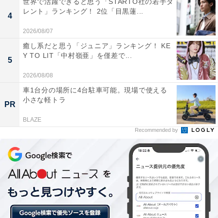
世界で活躍できると思う「STARTO社の若手タ
レント」ランキング！ 2位「目黒蓮...
4
2026/08/07
癒し系だと思う「ジュニア」ランキング！ KE
Y TO LIT「中村嶺亜」を僅差で...
5
2026/08/08
車1台分の場所に4台駐車可能。現場で使える
小さな軽トラ
PR
BLAZE
Recommended by
3位（同点）：阿佐ヶ谷姉妹（52票）
続いて3位は同点で2組。1組目は「阿佐ヶ谷姉妹」。選
んだ人からは以下のようなコメントが寄せられました。