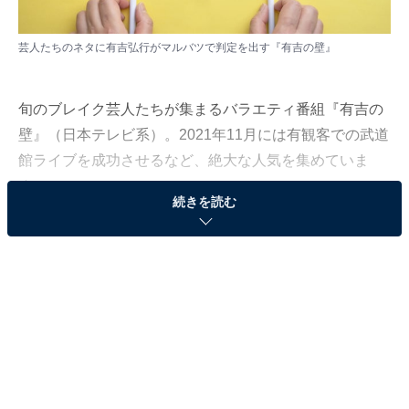
芸人たちのネタに有吉弘行がマルバツで判定を出す『有吉の壁』
旬のブレイク芸人たちが集まるバラエティ番組『有吉の
壁』（日本テレビ系）。2021年11月には有観客での武道
館ライブを成功させるなど、絶大な人気を集めていま
す。
続きを読む
そこで今回、All About編集部では全国に住む10～60代の
男女500人に対して3月18～22日にアンケート調査を実
施！ 『有吉の壁』出演芸人の中で「好きな芸人」を複数
選択式で選んでもらいました。ランキング結果を紹介し
ます！