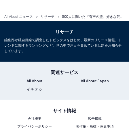
All About ニュース
リサーチ
500人に聞いた『有吉の壁』好きな芸人ランキング、3位は友近・阿佐ヶ谷姉妹！ 1位は……？
3位（同点）：友近（52票）
リサーチ
編集部が独自目線で調査したトピックスをはじめ、最新のリリース情報、ト
同じく3位となった2組目は「友近」。選んだ人からは以
レンドに関するランキングなど、世の中で注目を集めている話題をお知らせ
下のようなコメントが寄せられました。
しています。
「独自の路線を貫く姿勢すごいです（40代・男性）」
関連サービス
All About
All About Japan
イチオシ
「キャラが毎回たっていてすごいし面白い（20代・女
性）」
サイト情報
「設定への入り込み方が群を抜いているので（20代・男
会社概要
広告掲載
プライバシーポリシー
著作権・商標・免責事項
性）」