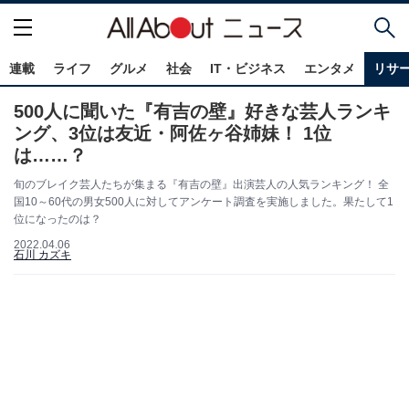
連載
ライフ
グルメ
社会
IT・ビジネス
エンタメ
リサ
500人に聞いた『有吉の壁』好きな芸人ランキ
ング、3位は友近・阿佐ヶ谷姉妹！ 1位
は……？
旬のブレイク芸人たちが集まる『有吉の壁』出演芸人の人気ランキング！ 全
国10～60代の男女500人に対してアンケート調査を実施しました。果たして1
位になったのは？
2022.04.06
石川 カズキ