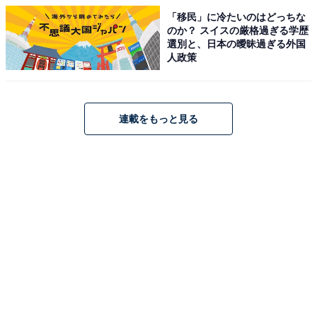
ちを体験したい人におすすめしたいのが、4月1日に劇場
「移民」に冷たいのはどっちな
公開のこちら。彩瀬まるの同名小説が原作で、スタジオ
のか？ スイスの厳格過ぎる学歴
選別と、日本の曖昧過ぎる外国
ジブリによる愛知県観光動画
『風になって、遊ぼう。』
人政策
を手がけた俊英・中川龍太郎が監督を務めており、「詩
的」とも言える美しい映像と音楽のアンサンブルも魅力
になっています。
連載をもっと見る
引っ込み思案な主人公は、自由奔放でミステリアスな雰
囲気を持つ女性と親友になるものの、彼女は1人旅に出
たまま姿を消してしまいます。その「喪失感」と向き合
い、社会人として真っ当に生きようとしながらも、彼女
が最後に旅した地へと向かう様が描かれています。誰し
もが何かを失う残酷な世界で、せめてもの救いとなるも
のは何であるのか……それを追い求める、はかなくも尊
い物語になっていました。岸井ゆきのと浜辺美波のかわ
いらしいやりとりは一生見ていたくなるほど。冒頭のア