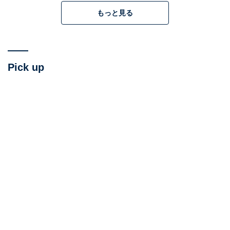
もっと見る
Pick up
2：『SING／シング: ネクストステージ』