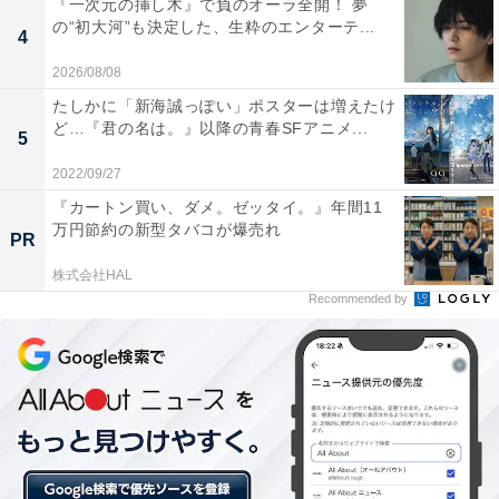
『一次元の挿し木』で負のオーラ全開！ 夢
挑む過程は愉快痛快。トラブルや困難に直面しても、夢
の“初大河”も決定した、生粋のエンターテ...
4
に向けて諦めない姿勢そのものに勇気をもらえるでしょ
2026/08/08
う。日本人でも知っている超有名な楽曲が多数披露され
たしかに「新海誠っぽい」ポスターは増えたけ
るきらびやかでゴージャスなショーの迫力は圧巻！ 新た
ど…『君の名は。』以降の青春SFアニメ...
にB'zの稲葉浩志やアイナ・ジ・エンドも参加した、日本
5
語吹き替え版も素晴らしい出来栄えです。
2022/09/27
『カートン買い、ダメ。ゼッタイ。』年間11
万円節約の新型タバコが爆売れ
PR
株式会社HAL
Recommended by