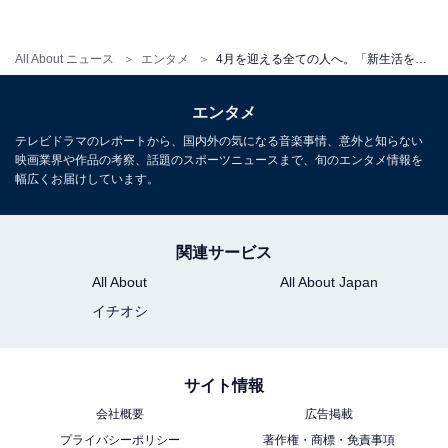
ニメーションも出色の出来栄えです。
All About ニュース
エンタメ
4月を迎える全ての人へ。「新生活を始める時に見たい映画」5選 【映画ライターが厳選】
4：『世の中にたえて桜のなかりせば』
エンタメ
テレビドラマのレポートから、国内外の気になる音楽事情、意外と知らない
映画業界や作品の考察、話題のスポーツニュースまで、旬のエンタメ情報を
幅広くお届けしています。
関連サービス
All About
All About Japan
イチオシ
サイト情報
会社概要
広告掲載
何かの悲劇により心が傷ついても、それでも前向きに生
プライバシーポリシー
著作権・商標・免責事項