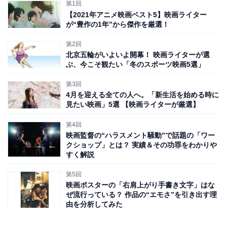
第1回
か、一部の劇場で4Kニューマスター版が公開されていま
【2021年アニメ映画ベスト5】映画ライター
す。
が“豊作の1年”から傑作を厳選！
第2回
主人公には軽度の知的障害がありますが、自身の俊足を
北京五輪がいよいよ開幕！ 映画ライターが選
生かし、幸運も手伝って、さまざまな場所で成功を重ね
ぶ、今こそ観たい「冬のスポーツ映画5選」
ていきます。ひとまず何かにチャレンジしてみれば、そ
第3回
の人の持つ特性から、ポジティブな可能性を見出せるか
4月を迎える全ての人へ。「新生活を始める時に
見たい映画」5選 【映画ライターが厳選】
もしれない、という希望を見出せるでしょう。はたま
た、劇中の「人生はチョコレートの箱のようなもの、開
第4回
けてみるまで中身はわからない」の言葉にあるように、
映画監督の“ハラスメント騒動”で話題の「ワー
クショップ」とは？ 実績＆その功罪をわかりや
どういう人生を送るかは誰にもわからないし、少し遅く
すく解説
なったとしても本当の幸せと愛をつかむことができるか
第5回
もしれない……そんな人生賛歌にあふれた名作です。
映画ポスターの「右肩上がり手書き文字」はな
ぜ流行っている？ 作品の“エモさ”を引き出す理
由を分析してみた