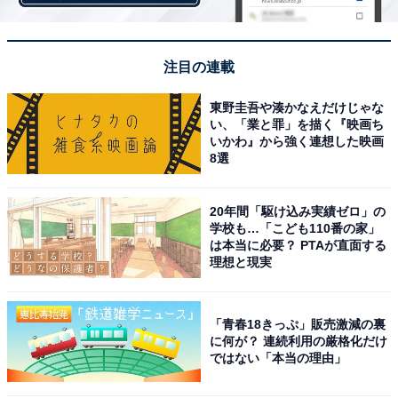
注目の連載
3：『やがて海へと届く』
東野圭吾や湊かなえだけじゃな
い、「業と罪」を描く『映画ち
いかわ』から強く連想した映画
8選
20年間「駆け込み実績ゼロ」の
学校も…「こども110番の家」
は本当に必要？ PTAが直面する
理想と現実
「青春18きっぷ」販売激減の裏
に何が？ 連続利用の厳格化だけ
ではない「本当の理由」
この時期だからこその切ない別れ、または前向きな旅立