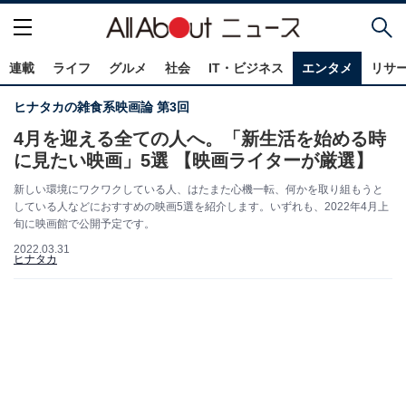
連載
ライフ
グルメ
社会
IT・ビジネス
エンタメ
リサ
ヒナタカの雑食系映画論 第3回
4月を迎える全ての人へ。「新生活を始める時
に見たい映画」5選 【映画ライターが厳選】
新しい環境にワクワクしている人、はたまた心機一転、何かを取り組もうと
している人などにおすすめの映画5選を紹介します。いずれも、2022年4月上
旬に映画館で公開予定です。
2022.03.31
ヒナタカ