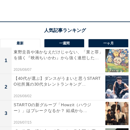
最新
一週間
一ヶ月
東野圭吾や湊かなえだけじゃない、「業と罪」
家族と一緒に見る映画に迷っている人、そして何か大き
を描く『映画ちいかわ』から強く連想した...
なことにチャレンジしたい人におすすめなのがこちら。
1
2017年公開のアニメ映画『SING／シング』の続編です
2026/08/07
が、各キャラクターが個性的かつ魅力的ですぐに覚えら
【40代が選ぶ】ダンスがうまいと思うSTART
O社所属の30代タレントランキング...
れるので、今回から見ても楽しめるでしょう。
2
2026/08/02
物語は世界的なエンターテインメントの中心地である都
STARTOの新グループ「Howzit（ハウジ
会で、ミュージカルを成功させるために奮闘するという
ー）」はブレークなるか？ 結成から...
3
もの。さまざまな欠点を持ちながらも、それを上回る
2026/07/15
「その人だからこそ」の魅力を持つ仲間たちがショーに