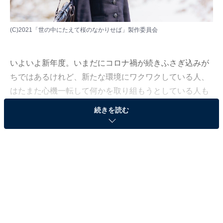
(C)2021「世の中にたえて桜のなかりせば」製作委員会
いよいよ新年度。いまだにコロナ禍が続きふさぎ込みが
ちではあるけれど、新たな環境にワクワクしている人、
はたまた心機一転して何かを取り組もうとしている人も
多いことでしょう。
続きを読む
ここでは、2022年4月に劇場公開の「新生活を始めると
きにぴったり」な映画を5つ紹介しましょう。いずれ
も、ただ楽しいだけの内容ではなく、良い意味での「苦
さ」も含んでいる、だからこその学びも得られる作品で
す。