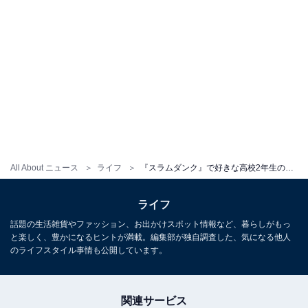
All About ニュース
ライフ
『スラムダンク』で好きな高校2年生のキャラクターランキング！ 陵南高校・仙道彰を抑えた1位は？
ライフ
話題の生活雑貨やファッション、お出かけスポット情報など、暮らしがもっ
と楽しく、豊かになるヒントが満載。編集部が独自調査した、気になる他人
のライフスタイル事情も公開しています。
関連サービス