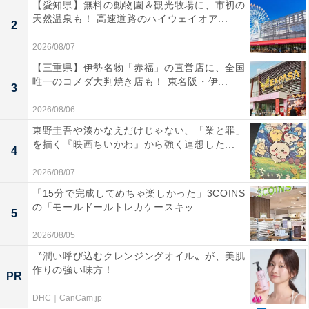
【愛知県】無料の動物園＆観光牧場に、市初の
天然温泉も！ 高速道路のハイウェイオア...
2
2026/08/07
【三重県】伊勢名物「赤福」の直営店に、全国
唯一のコメダ大判焼き店も！ 東名阪・伊...
3
2026/08/06
東野圭吾や湊かなえだけじゃない、「業と罪」
を描く『映画ちいかわ』から強く連想した...
4
2026/08/07
「15分で完成してめちゃ楽しかった」3COINS
の「モールドールトレカケースキッ...
5
2026/08/05
〝潤い呼び込むクレンジングオイル〟が、美肌
作りの強い味方！
PR
DHC｜CanCam.jp