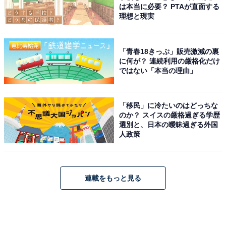
は本当に必要？ PTAが直面する
理想と現実
「青春18きっぷ」販売激減の裏
に何が？ 連続利用の厳格化だけ
ではない「本当の理由」
「移民」に冷たいのはどっちな
のか？ スイスの厳格過ぎる学歴
選別と、日本の曖昧過ぎる外国
人政策
連載をもっと見る