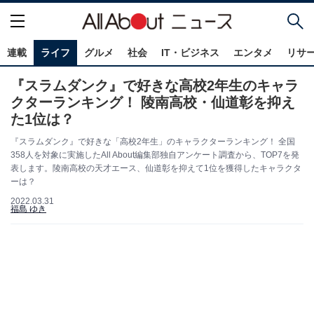
連載
ライフ
グルメ
社会
IT・ビジネス
エンタメ
リサ
『スラムダンク』で好きな高校2年生のキャラ
クターランキング！ 陵南高校・仙道彰を抑え
た1位は？
『スラムダンク』で好きな「高校2年生」のキャラクターランキング！ 全国
358人を対象に実施したAll About編集部独自アンケート調査から、TOP7を発
表します。陵南高校の天才エース、仙道彰を抑えて1位を獲得したキャラクタ
ーは？
2022.03.31
福島 ゆき