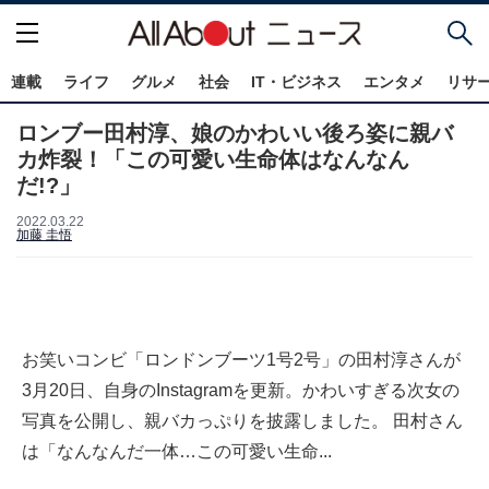
連載
ライフ
グルメ
社会
IT・ビジネス
エンタメ
リサ
ロンブー田村淳、娘のかわいい後ろ姿に親バ
カ炸裂！「この可愛い生命体はなんなん
だ!?」
2022.03.22
加藤 圭悟
お笑いコンビ「ロンドンブーツ1号2号」の田村淳さんが
3月20日、自身のInstagramを更新。かわいすぎる次女の
写真を公開し、親バカっぷりを披露しました。 田村さん
は「なんなんだ一体…この可愛い生命...