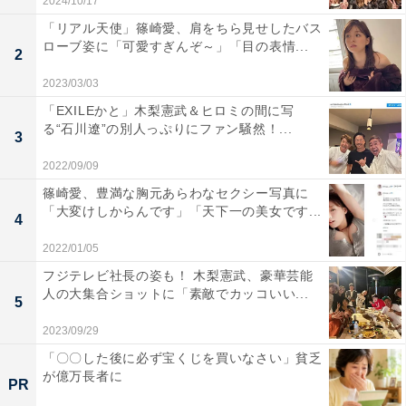
2024/10/17
「リアル天使」篠崎愛、肩をちら見せしたバス
ローブ姿に「可愛すぎんぞ～」「目の表情...
2
2023/03/03
「EXILEかと」木梨憲武＆ヒロミの間に写
る“石川遼”の別人っぷりにファン騒然！...
3
2022/09/09
篠崎愛、豊満な胸元あらわなセクシー写真に
「大変けしからんです」「天下一の美女です...
4
2022/01/05
フジテレビ社長の姿も！ 木梨憲武、豪華芸能
人の大集合ショットに「素敵でカッコいい...
5
2023/09/29
「〇〇した後に必ず宝くじを買いなさい」貧乏
が億万長者に
PR