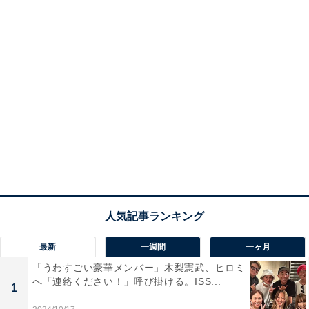
最新
一週間
一ヶ月
「うわすごい豪華メンバー」木梨憲武、ヒロミ
へ「連絡ください！」呼び掛ける。ISS...
1