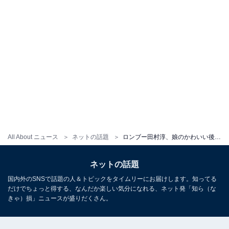
All About ニュース
ネットの話題
ロンブー田村淳、娘のかわいい後ろ姿に親バカ炸裂！「この可愛い生命体はなんなんだ!?」
ネットの話題
国内外のSNSで話題の人＆トピックをタイムリーにお届けします。知ってる
だけでちょっと得する、なんだか楽しい気分になれる、ネット発「知ら（な
きゃ）損」ニュースが盛りだくさん。