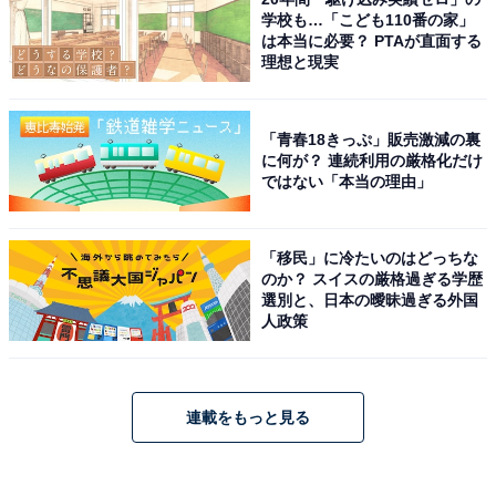
学校も…「こども110番の家」
は本当に必要？ PTAが直面する
理想と現実
「青春18きっぷ」販売激減の裏
に何が？ 連続利用の厳格化だけ
ではない「本当の理由」
「移民」に冷たいのはどっちな
のか？ スイスの厳格過ぎる学歴
選別と、日本の曖昧過ぎる外国
人政策
連載をもっと見る