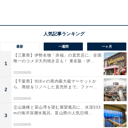
最新
一週間
一ヶ月
【三重県】伊勢名物「赤福」の直営店に、全国
唯一のコメダ大判焼き店も！ 東名阪・伊...
1
2026/08/06
【千葉県】918㎡の県内最大級マーケットか
ら、廃校をリノベした直売所まで。ファー...
2
2026/08/06
立山連峰と富山湾を望む展望風呂に、水深333
mの海洋深層水風呂。富山県の人気日帰...
3
2026/08/06