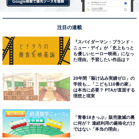
注目の連載
『スパイダーマン：ブランド・
ニュー・デイ』が「史上もっと
も優しいヒーロー映画」になっ
た理由。予習したい作品は？
20年間「駆け込み実績ゼロ」の
学校も…「こども110番の家」
は本当に必要？ PTAが直面する
理想と現実
「青春18きっぷ」販売激減の裏
に何が？ 連続利用の厳格化だけ
ではない「本当の理由」