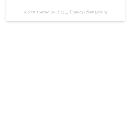
A post shared by えなこ(Enako) (@enakorin)