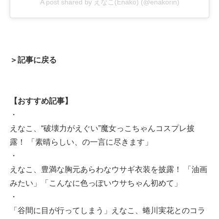
A post shared by えなこ(Enako) (@enakorin)
＞記事に戻る
【おすすめ記事】
・
えなこ、“破壊力がえぐい”魔女っこちゃんコスプレ披
露！ 「素晴らしい、の一言に尽きます」
・
えなこ、豊満な胸元あらわなウサギ衣装を披露！ 「油画
みたい」「こんなに色っぽいウサちゃん初めて」
・
「谷間に目が行ってしまう」えなこ、蜷川実花とのコラ