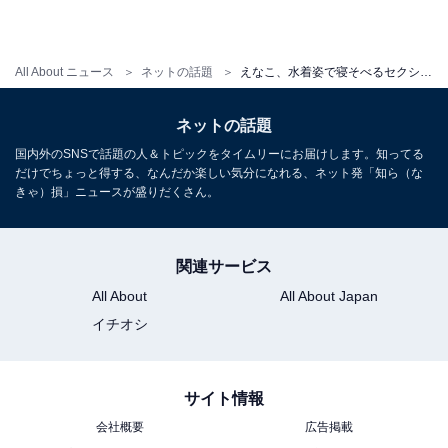
All About ニュース
ネットの話題
えなこ、水着姿で寝そべるセクシーショットを披露！ 「かわいいお尻」「ラインがきれい」
ネットの話題
国内外のSNSで話題の人＆トピックをタイムリーにお届けします。知ってる
だけでちょっと得する、なんだか楽しい気分になれる、ネット発「知ら（な
きゃ）損」ニュースが盛りだくさん。
関連サービス
All About
All About Japan
イチオシ
サイト情報
会社概要
広告掲載