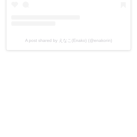
A post shared by えなこ(Enako) (@enakorin)