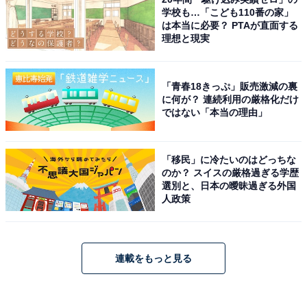
学校も…「こども110番の家」
は本当に必要？ PTAが直面する
理想と現実
「青春18きっぷ」販売激減の裏
に何が？ 連続利用の厳格化だけ
ではない「本当の理由」
「移民」に冷たいのはどっちな
のか？ スイスの厳格過ぎる学歴
選別と、日本の曖昧過ぎる外国
人政策
連載をもっと見る