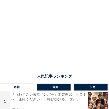
最新
一週間
一ヶ月
「うわすごい豪華メンバー」木梨憲武、ヒロミ
へ「連絡ください！」呼び掛ける。ISS...
1