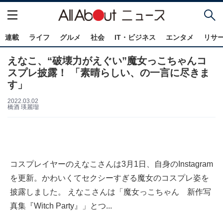
連載
ライフ
グルメ
社会
IT・ビジネス
エンタメ
リサ
えなこ、“破壊力がえぐい”魔女っこちゃんコ
スプレ披露！ 「素晴らしい、の一言に尽きま
す」
2022.03.02
橋酒 瑛麗瑠
コスプレイヤーのえなこさんは3月1日、自身のInstagram
を更新。かわいくてセクシーすぎる魔女のコスプレ姿を
披露しました。 えなこさんは「魔女っこちゃん 新作写
真集『Witch Party』」とつ...