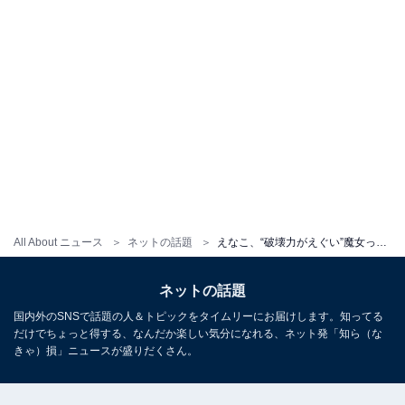
All About ニュース
ネットの話題
えなこ、“破壊力がえぐい”魔女っこちゃんコスプレ披露！ 「素晴らしい、の一言に尽きます」
ネットの話題
国内外のSNSで話題の人＆トピックをタイムリーにお届けします。知ってる
だけでちょっと得する、なんだか楽しい気分になれる、ネット発「知ら（な
きゃ）損」ニュースが盛りだくさん。