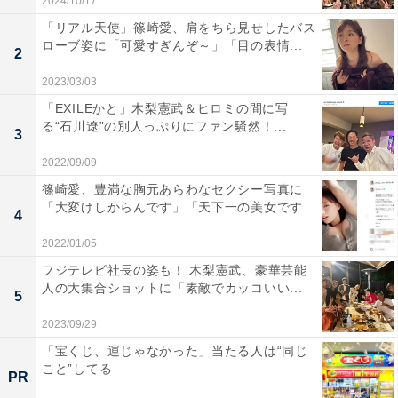
2024/10/17
「リアル天使」篠崎愛、肩をちら見せしたバス
ローブ姿に「可愛すぎんぞ～」「目の表情...
2
2023/03/03
「EXILEかと」木梨憲武＆ヒロミの間に写
る“石川遼”の別人っぷりにファン騒然！...
3
2022/09/09
篠崎愛、豊満な胸元あらわなセクシー写真に
「大変けしからんです」「天下一の美女です...
4
2022/01/05
フジテレビ社長の姿も！ 木梨憲武、豪華芸能
人の大集合ショットに「素敵でカッコいい...
5
2023/09/29
「宝くじ、運じゃなかった」当たる人は“同じ
こと”してる
PR