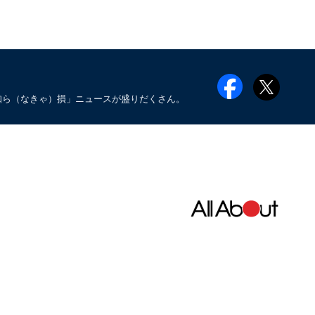
知ら（なきゃ）損」ニュースが盛りだくさん。