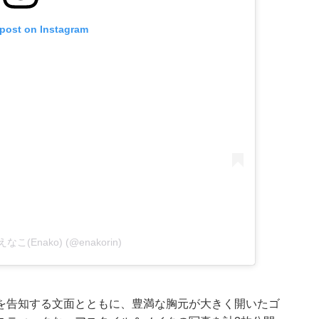
 post on Instagram
y えなこ(Enako) (@enakorin)
を告知する文面とともに、豊満な胸元が大きく開いたゴ