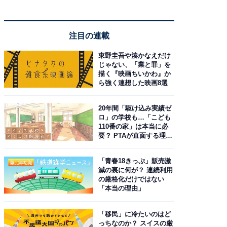
注目の連載
東野圭吾や湊かなえだけ
じゃない、「業と罪」を
描く『映画ちいかわ』か
ら強く連想した映画8選
20年間「駆け込み実績ゼ
ロ」の学校も…「こども
110番の家」は本当に必
要？ PTAが直面する理想
と現実
「青春18きっぷ」販売激
減の裏に何が？ 連続利用
の厳格化だけではない
「本当の理由」
「移民」に冷たいのはど
っちなのか？ スイスの厳