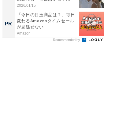
2026/01/15
2026/08/0
「今日の目玉商品は？」毎日
【見城徹
変わるAmazonタイムセール
も変わ
PR
PR
が見逃せない
Amazon
FINCHI o
Recommended by