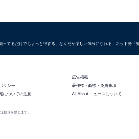
。知ってるだけでちょっと得する、なんだか楽しい気分になれる、ネット発「
広告掲載
ポリシー
著作権・商標・免責事項
報についての注意
All About ニュースについて
衆送信等を禁じます。