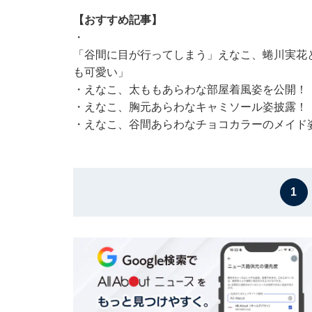
【おすすめ記事】
・
「谷間に目が行ってしまう」えなこ、蜷川実花
も可愛い」
・
えなこ、太ももあらわな部屋着風姿を公開！
・
えなこ、胸元あらわなキャミソール姿披露！
・
えなこ、谷間あらわなチョコカラーのメイド
1