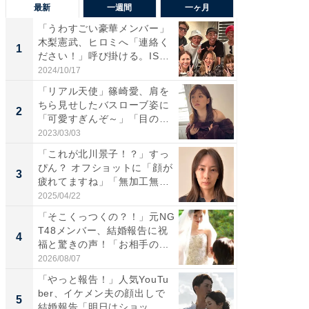
最新
一週間
一ヶ月
「うわすごい豪華メンバー」
「さす
木梨憲武、ヒロミへ「連絡く
は」高
1
1
ださい！」呼び掛ける。IS
災地を
S...
「カ...
2024/10/17
2026/08/0
「リアル天使」篠崎愛、肩を
「女の
ちら見せしたバスローブ姿に
介、バ
2
2
「可愛すぎんぞ～」「目の表
らのプレ
情...
愛...
2023/03/03
2026/08/0
「これが北川景子！？」すっ
「脚が
ぴん？ オフショットに「顔が
横川尚
3
3
疲れてますね」「無加工無
ムキな姿
表...
刃...
2025/04/22
2026/08/0
「そこくっつくの？！」元NG
「え、
T48メンバー、結婚報告に祝
芸人、2
4
4
福と驚きの声！「お相手の...
エットに
2026/08/07
2026/08/0
「やっと報告！」人気YouTu
「脳がバ
ber、イケメン夫の顔出しで
装姿が話
5
5
結婚報告「明日はショッ...
のお父さ