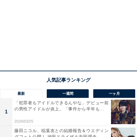
最新
一週間
一ヶ月
「犯罪者もアイドルできるんやな」デビュー前
の男性アイドルが炎上。「事件から半年も...
1
2026/03/25
藤田ニコル、稲葉友との結婚報告＆ウエディン
グフォト公開！ 池田エライザ＆内田理央...