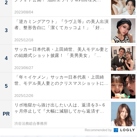
2
2023/08/04
「逆カミングアウト」『ラヴ上等』の美人出演
者、整形告白に「潔くてカッコよ！」「好...
3
2025/12/18
サッカー日本代表・上田綺世、美人モデル妻と
の結婚式ショット披露！ 「美男美女」「...
4
2023/06/27
「年々イケメン」サッカー日本代表・上田綺
世、モデル美人妻とのクリスマスショットに...
5
2025/12/26
リボ地獄から抜け出したい人は、返済を3～6
ヶ月停止して『大幅に減額してから返済す...
PR
渋谷法務総合事務所
Recommended by