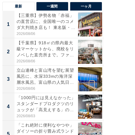
最新
一週間
一ヶ月
【三重県】伊勢名物「赤福」
【兵庫
の直営店に、全国唯一のコメ
ーメン
1
1
ダ大判焼き店も！ 東名阪・
再現した
伊...
道...
2026/08/06
2026/08/0
【千葉県】918㎡の県内最大
【三重
級マーケットから、廃校をリ
の直営
2
2
ノベした直売所まで。ファ
ダ大判焼
ー...
伊...
2026/08/06
2026/08/0
立山連峰と富山湾を望む展望
【千葉県
風呂に、水深333mの海洋深
級マー
3
3
層水風呂。富山県の人気日
ノベし
帰...
ー...
2026/08/06
2026/08/0
「1000円には見えなかった」
立山連
スタンダードプロダクツのリ
風呂に、
4
4
ュックが「高見えする」の...
層水風
帰...
2026/08/03
2026/08/0
「これ絶対に便利なやつや」
「これ
ダイソーの折り畳み式ランド
ダイソ
5
5