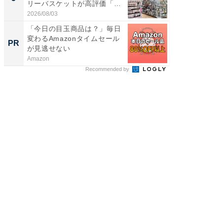
リーバスケットが高評価「使
リーバ
わ...
わ...
2026/08/03
2026/08/0
「今日の目玉商品は？」毎日
「今日
変わるAmazonタイムセール
変わるA
PR
PR
が見逃せない
が見逃
Amazon
Amazon
Recommended by