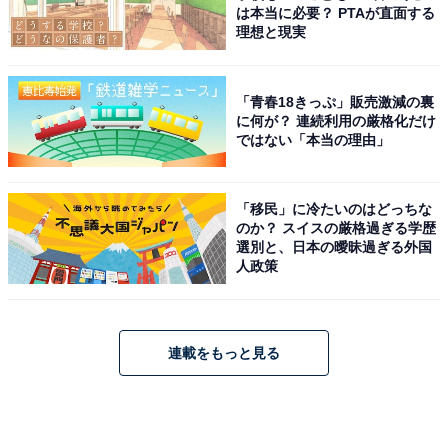
は本当に必要？ PTAが直面する
理想と現実
「青春18きっぷ」販売激減の裏
に何が？ 連続利用の厳格化だけ
ではない「本当の理由」
「移民」に冷たいのはどっちな
のか？ スイスの厳格過ぎる学歴
選別と、日本の曖昧過ぎる外国
人政策
連載をもっと見る