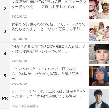
女装姿が話題の47歳2児の父親、ビフォーアフ
ター姿を公開！ 「素顔もお美しくて納...
2
2025/06/12
女装姿が話題の2児の父親、フリルドレス姿で
娘たちとおままごと「なんて可愛くて平和...
3
2026/04/20
“可愛すぎる女装”で話題の46歳2児の父親、す
っぴん披露＆“注射レシピ”公開！ ...
4
2024/09/28
「ちいかわに謝ってください」阿波みな
み、“体型がちいかわ”な写真に反響「完全に
5
一...
2025/05/15
カードローン50万円以上の人は、返済を3～6
ヶ月停止して『大幅に減額してから返済...
PR
渋谷法務総合事務所