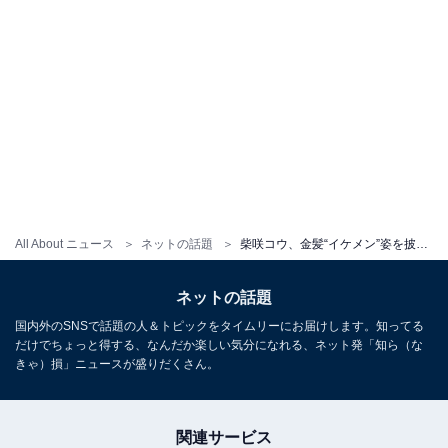
All About ニュース
ネットの話題
柴咲コウ、金髪“イケメン”姿を披露！ 「めっちゃボーイッシュ」「男前だね～」
ネットの話題
国内外のSNSで話題の人＆トピックをタイムリーにお届けします。知ってる
だけでちょっと得する、なんだか楽しい気分になれる、ネット発「知ら（な
きゃ）損」ニュースが盛りだくさん。
関連サービス