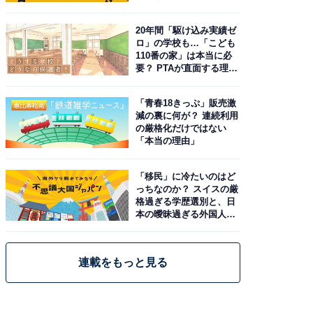
20年間「駆け込み実績ゼ
ロ」の学校も…「こども
110番の家」は本当に必
要？ PTAが直面する理想
と現実
「青春18きっぷ」販売激
減の裏に何が？ 連続利用
の厳格化だけではない
「本当の理由」
「移民」に冷たいのはど
っちなのか？ スイスの厳
格過ぎる学歴選別と、日
本の曖昧過ぎる外国人政
策
連載をもっと見る