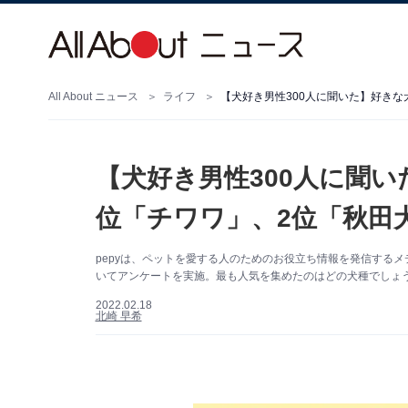
All About ニュース
ライフ
【犬好き男性300人に聞い
位「チワワ」、2位「秋田
pepyは、ペットを愛する人のためのお役立ち情報を発信するメ
いてアンケートを実施。最も人気を集めたのはどの犬種でしょ
2022.02.18
北崎 早希