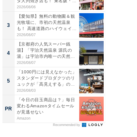
ダ大判焼き店も！ 東名阪・
ダ大判焼
伊...
伊...
2026/08/06
2026/08/0
【愛知県】無料の動物園＆観
【千葉県
光牧場に、市初の天然温泉
級マー
3
3
も！ 高速道路のハイウェイオ
ノベし
ア...
ー...
2026/08/07
2026/08/0
【京都府の人気スーパー銭
ステラ
湯】「宇治天然温泉 源氏の
詰め放題
4
4
湯」は宇治市内唯一の天然温
00円で「
泉と...
2026/08/07
2026/08/0
「1000円には見えなかった」
立山連
スタンダードプロダクツのリ
風呂に、
5
5
ュックが「高見えする」の...
層水風
帰...
2026/08/03
2026/08/0
「今日の目玉商品は？」毎日
FINCH
変わるAmazonタイムセール
クセッ
PR
PR
が見逃せない
Amazon
FINCHI o
Recommended by