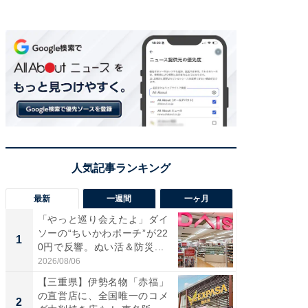
最新
一週間
一ヶ月
「やっと巡り会えたよ」ダイ
【兵庫
ソーの“ちいかわポーチ”が22
ーメン
1
1
0円で反響。ぬい活＆防災...
再現した
道...
2026/08/06
2026/08/0
【三重県】伊勢名物「赤福」
【三重
の直営店に、全国唯一のコメ
の直営
2
2