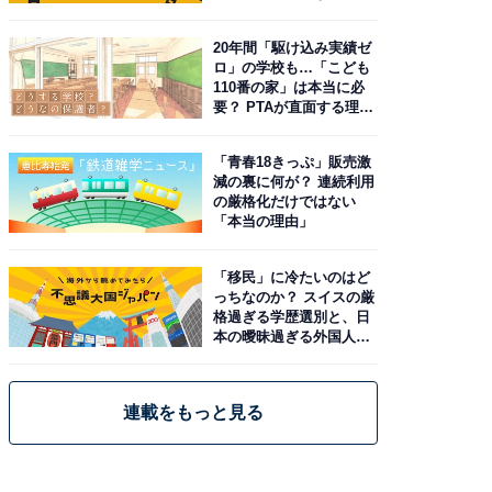
由。予習したい作品は？
20年間「駆け込み実績ゼ
ロ」の学校も…「こども
110番の家」は本当に必
要？ PTAが直面する理想
と現実
「青春18きっぷ」販売激
減の裏に何が？ 連続利用
の厳格化だけではない
「本当の理由」
「移民」に冷たいのはど
っちなのか？ スイスの厳
格過ぎる学歴選別と、日
本の曖昧過ぎる外国人政
策
連載をもっと見る