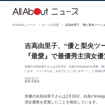
All About ニュース
ネットの話題
吉高由里子、“優と梨央ツーシ
吉高由里子、“優と梨央ツ
『最愛』で最優秀主演女優
俳優の吉高由里子さんは2月16日、自身のInstagramを更新。
います。ファンからは「おめでとうございます～！」と祝福の
2022.02.17
橋酒 瑛麗瑠
俳優の吉高由里子さんは2月16日、自身のInstag
演女優賞を受賞したことを報告しています。