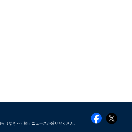
知ら（なきゃ）損」ニュースが盛りだくさん。