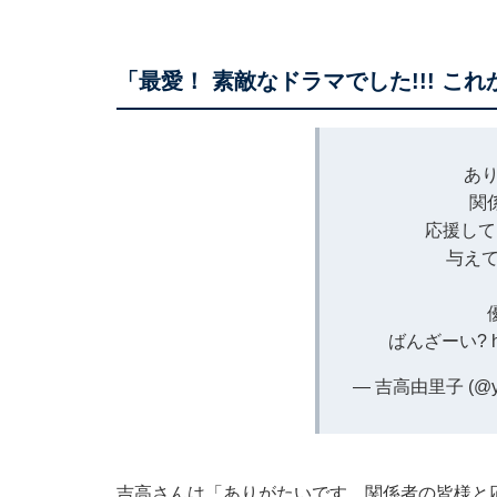
「最愛！ 素敵なドラマでした!!! こ
あ
関
応援して
与えて
ばんざーい?
— 吉高由里子 (@ys
吉高さんは「ありがたいです 関係者の皆様と