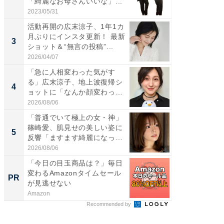
「綺麗なお母さんいいな」...
らのプレ
愛...
2023/05/31
2026/08/0
活動再開の広末涼子、1年1カ
「脚が
月ぶりにインスタ更新！ 最新
横川尚
3
3
ショット＆“無言の投稿”...
ムキな姿
刃...
2026/04/07
2026/08/0
「急に人相変わった気がす
「え、
る」広末涼子、地上波復帰シ
芸人、2
4
4
ョットに「なんか顔変わっ
エットに
た」の...
2026/08/06
2026/08/0
「普通でいて極上の女・神」
「脳がバ
篠崎愛、肌見せの美しい姿に
装姿が話
5
5
反響「ますます綺麗になって
のお父さ
い...
2026/08/06
2026/08/0
「今日の目玉商品は？」毎日
手作業
変わるAmazonタイムセール
ップする
PR
PR
が見逃せない
Amazon
カイタヨ
Recommended by