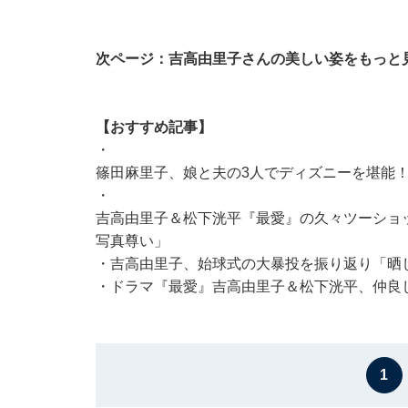
次ページ：吉高由里子さんの美しい姿をもっと
【おすすめ記事】
・
篠田麻里子、娘と夫の3人でディズニーを堪能
・
吉高由里子＆松下洸平『最愛』の久々ツーショ
写真尊い」
・
吉高由里子、始球式の大暴投を振り返り「晒
・
ドラマ『最愛』吉高由里子＆松下洸平、仲良し
1