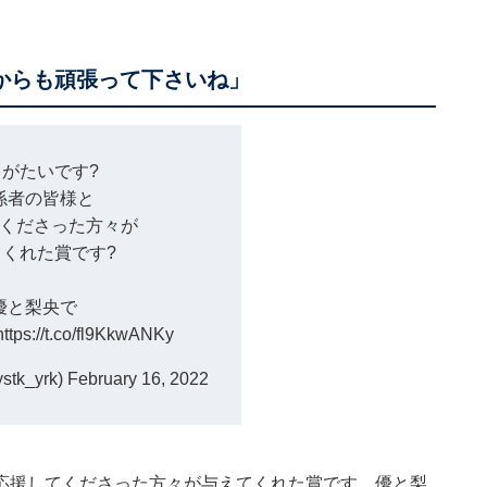
れからも頑張って下さいね」
りがたいです?
係者の皆様と
くださった方々が
くれた賞です?
優と梨央で
https://t.co/fl9KkwANKy
tk_yrk)
February 16, 2022
応援してくださった方々が与えてくれた賞です 優と梨