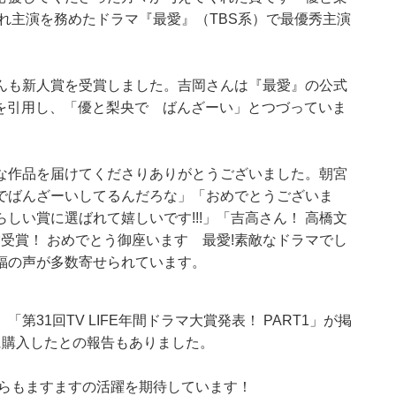
され主演を務めたドラマ『最愛』（TBS系）で最優秀主演
んも新人賞を受賞しました。吉岡さんは『最愛』の公式
写真を引用し、「優と梨央で ばんざーい」とつづっていま
な作品を届けてくださりありがとうございました。朝宮
でばんざーいしてるんだろな」「おめでとうございま
しい賞に選ばれて嬉しいです!!!」「吉高さん！ 高橋文
賞受賞！ おめでとう御座います 最愛!素敵なドラマでし
祝福の声が多数寄せられています。
31回TV LIFE年間ドラマ大賞発表！ PART1」が掲
に購入したとの報告もありました。
からもますますの活躍を期待しています！