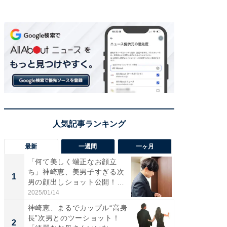
最新
一週間
一ヶ月
「何て美しく端正なお顔立
「さす
ち」神崎恵、美男子すぎる次
は」高
1
1
男の顔出しショット公開！
災地を
「め...
「カ...
2025/01/14
2026/08/0
神崎恵、まるでカップル“高身
「女の
長”次男とのツーショット！
介、バ
2
2