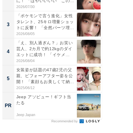
に！ 「はやいいいい この
らのプレ
前...
愛...
2026/07/30
2026/08/0
「ポケモンで言う進化」女性
「好感
タレント、25キロ増量ショッ
や、“マ
3
3
トに反響！ 「全然パーツ埋...
画変更
財...
2026/08/05
2026/07/3
「え、別人過ぎん？」お笑い
「脚が
芸人、2カ月で約12kgのダイ
横川尚
4
4
エットに成功！ 「イケメ...
ムキな姿
刃...
2026/08/04
2026/08/0
女装姿が話題の47歳2児の父
「2人と
親、ビフォーアフター姿を公
團十郎
5
5
開！ 「素顔もお美しくて納...
「後ろ
「...
2025/06/12
2026/08/0
Jeep アソビュー！ギフト当
全国の
たる
付きの
PR
PR
Jeep Japan
COCO VIL
Recommended by