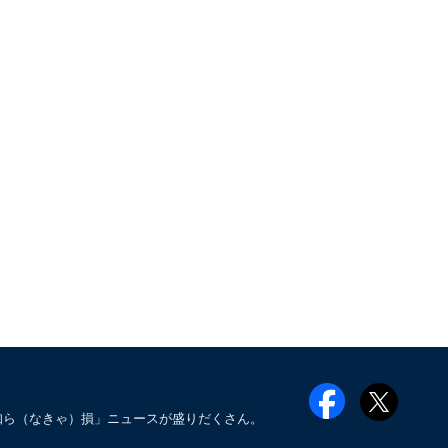
知ら（なきゃ）損」ニュースが盛りだくさん。