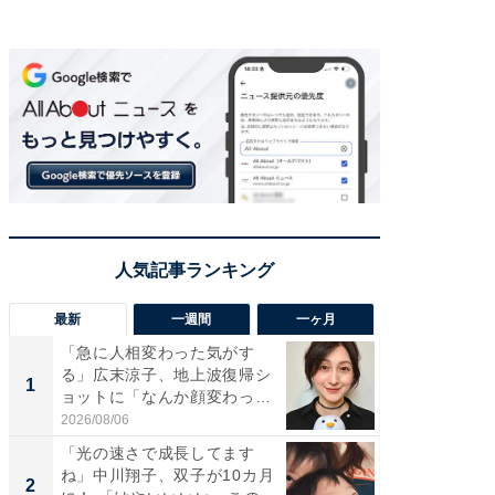
最新
一週間
一ヶ月
「急に人相変わった気がす
「さす
る」広末涼子、地上波復帰シ
は」高
1
1
ョットに「なんか顔変わっ
災地を
た」の...
「カ...
2026/08/06
2026/08/0
「光の速さで成長してます
「女の
ね」中川翔子、双子が10カ月
介、バ
2
2