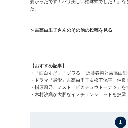
愛かったです！バリ美しい始球式でした！」な
た。
＞吉高由里子さんのその他の投稿を見る
【おすすめ記事】
・
「面白すぎ」「ジワる」 近藤春菜と吉高由
・
ドラマ『最愛』吉高由里子＆松下洸平、仲良し
・
指原莉乃、ミスド「ピカチュウドーナツ」を
・
木村沙織が大胆なイメチェンショットを披露
1