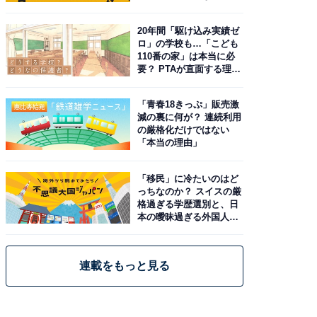
由。予習したい作品は？
20年間「駆け込み実績ゼ
ロ」の学校も…「こども
110番の家」は本当に必
要？ PTAが直面する理想
と現実
「青春18きっぷ」販売激
減の裏に何が？ 連続利用
の厳格化だけではない
「本当の理由」
「移民」に冷たいのはど
っちなのか？ スイスの厳
格過ぎる学歴選別と、日
本の曖昧過ぎる外国人政
策
連載をもっと見る