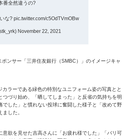
本番全然違うの?
いな?
pic.twitter.com/c5OdTVmOBw
k_yrk)
November 22, 2021
冠スポンサー「三井住友銀行（SMBC）」のイメージキャ
ージカラーである緑色の特別なユニフォーム姿の写真とと
とつづり始め、「晒してしまった」と反省の気持ちを明
痛でした」と慣れない投球に奮闘した様子と「改めて野
えました。
に意欲を見せた吉高さんに「お疲れ様でした」「バリ可