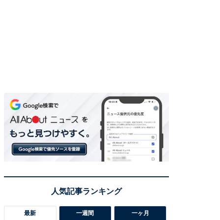
最新
一週間
一ヶ月