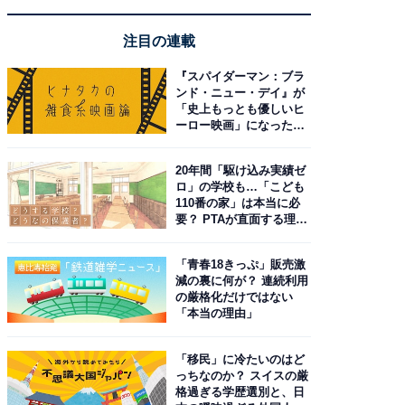
注目の連載
『スパイダーマン：ブラ
ンド・ニュー・デイ』が
「史上もっとも優しいヒ
ーロー映画」になった理
由。予習したい作品は？
20年間「駆け込み実績ゼ
ロ」の学校も…「こども
110番の家」は本当に必
要？ PTAが直面する理想
と現実
「青春18きっぷ」販売激
減の裏に何が？ 連続利用
の厳格化だけではない
「本当の理由」
「移民」に冷たいのはど
っちなのか？ スイスの厳
格過ぎる学歴選別と、日