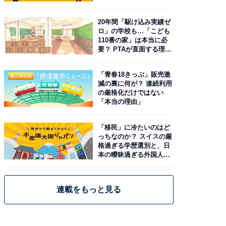
20年間「駆け込み実績ゼ
ロ」の学校も…「こども
110番の家」は本当に必
要？ PTAが直面する理想
と現実
「青春18きっぷ」販売激
減の裏に何が？ 連続利用
の厳格化だけではない
「本当の理由」
「移民」に冷たいのはど
っちなのか？ スイスの厳
格過ぎる学歴選別と、日
本の曖昧過ぎる外国人政
策
連載をもっと見る