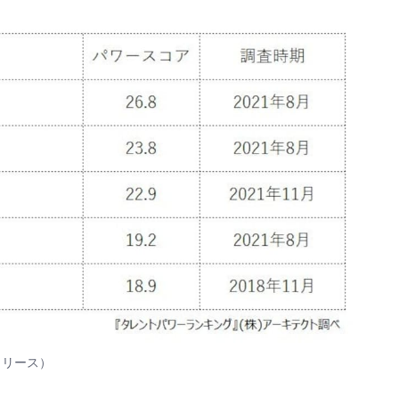
リリース
）