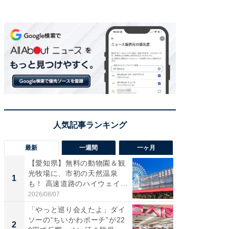
最新
一週間
一ヶ月
【愛知県】無料の動物園＆観
【兵庫
光牧場に、市初の天然温泉
ーメン
1
1
も！ 高速道路のハイウェイオ
再現した
ア...
道...
2026/08/07
2026/08/0
「やっと巡り会えたよ」ダイ
【三重
ソーの“ちいかわポーチ”が22
の直営
2
2