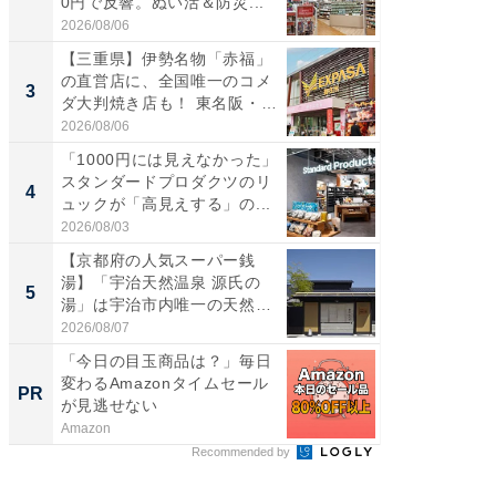
0円で反響。ぬい活＆防災...
ダ大判焼
伊...
2026/08/06
2026/08/0
【三重県】伊勢名物「赤福」
【千葉県
の直営店に、全国唯一のコメ
級マー
3
3
ダ大判焼き店も！ 東名阪・
ノベし
伊...
ー...
2026/08/06
2026/08/0
「1000円には見えなかった」
ステラ
スタンダードプロダクツのリ
詰め放題
4
4
ュックが「高見えする」の...
00円で「
2026/08/03
2026/08/0
【京都府の人気スーパー銭
立山連
湯】「宇治天然温泉 源氏の
風呂に、
5
5
湯」は宇治市内唯一の天然温
層水風
泉と...
帰...
2026/08/07
2026/08/0
「今日の目玉商品は？」毎日
【見城徹
変わるAmazonタイムセール
も変わ
PR
PR
が見逃せない
Amazon
FINCHI o
Recommended by