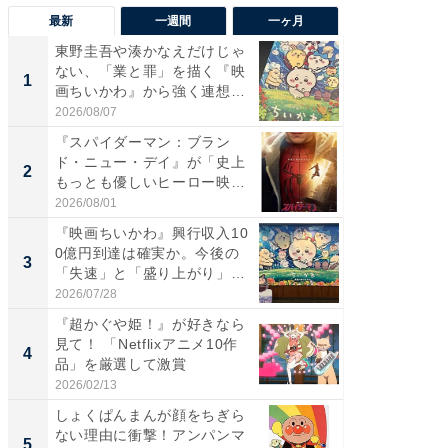
最新
一週間
一ヶ月
東野圭吾や湊かなえだけじゃ
【40代
ない、「業と罪」を描く『映
いと思う
1
1
画ちいかわ』から強く連想し
代タレン
た...
2026/08/07
2026/08/0
『スパイダーマン：ブラン
東野圭
ド・ニュー・デイ』が「史上
ない、
2
2
もっとも優しいヒーロー映
画ちい
画」に...
た...
2026/08/01
2026/08/0
『映画ちいかわ』興行収入10
ワケあ
0億円到達は確実か。今後の
マ『フ
3
3
「失速」と「盛り上がり」
演技連発
が...
の...
2026/07/28
2026/08/0
『超かぐや姫！』が好きなら
「FRUI
見て！ 「Netflixアニメ10作
うまい
4
4
品」を厳選して激賞
ング！ 2
2026/02/13
2026/08/0
しょくぱんまんが顔をちぎら
「え、
ない理由に衝撃！アンパンマ
の？」8
5
PR