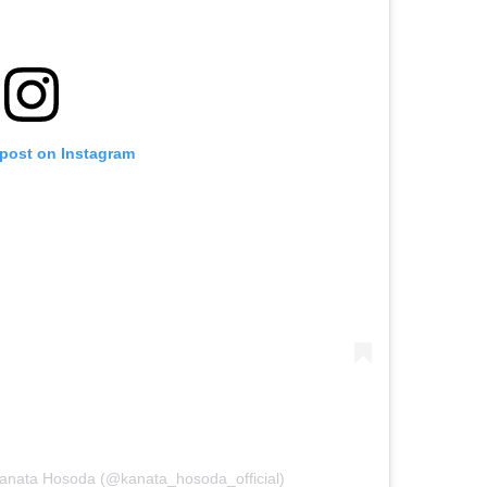
 post on Instagram
ta Hosoda (@kanata_hosoda_official)