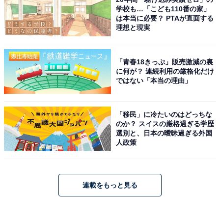
学校も…「こども110番の家」
は本当に必要？ PTAが直面する
理想と現実
「青春18きっぷ」販売激減の裏
に何が？ 連続利用の厳格化だけ
ではない「本当の理由」
「移民」に冷たいのはどっちな
のか？ スイスの厳格過ぎる学歴
選別と、日本の曖昧過ぎる外国
人政策
連載をもっと見る