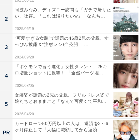
2025/06/12
阿波みなみ、ディズニー訪問も「ガチで帰りた
い」吐露。「これは帰りたいw」「なんち...
2
2025/06/19
“可愛すぎる女装”で話題の46歳2児の父親、す
っぴん披露＆“注射レシピ”公開！ ...
3
2024/09/28
「ポケモンで言う進化」女性タレント、25キ
ロ増量ショットに反響！ 「全然パーツ埋...
4
2026/08/05
女装姿が話題の2児の父親、フリルドレス姿で
娘たちとおままごと「なんて可愛くて平和...
5
2026/04/20
カードローン50万円以上の人は、返済を3～6
ヶ月停止して『大幅に減額してから返済...
PR