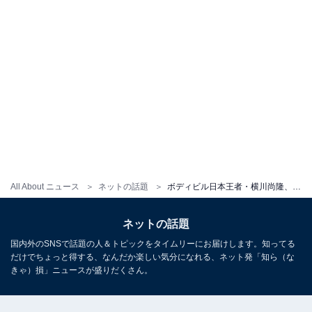
All About ニュース
ネットの話題
ボディビル日本王者・横川尚隆、ガチトレーニングをノーカット公開！ 「筋トレのうまさが段違い」「最高の動画です！！」
ネットの話題
国内外のSNSで話題の人＆トピックをタイムリーにお届けします。知ってる
だけでちょっと得する、なんだか楽しい気分になれる、ネット発「知ら（な
きゃ）損」ニュースが盛りだくさん。