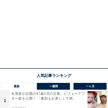
最新
一週間
一ヶ月
女装姿が話題の47歳2児の父親、ビフォーアフ
ター姿を公開！ 「素顔もお美しくて納...
1