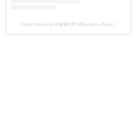
A post shared by 伊藤健太郎 (@kentaro_official_)