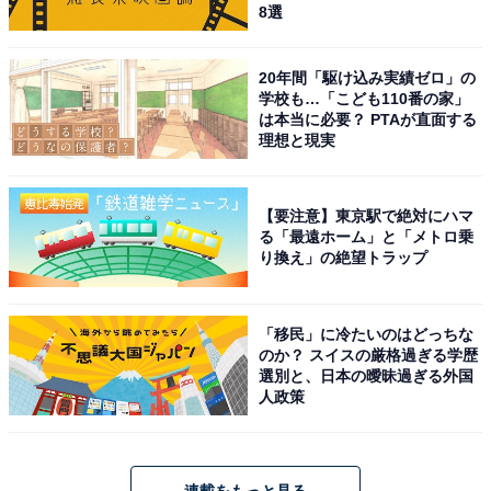
8選
20年間「駆け込み実績ゼロ」の
学校も…「こども110番の家」
は本当に必要？ PTAが直面する
理想と現実
【要注意】東京駅で絶対にハマ
る「最遠ホーム」と「メトロ乗
り換え」の絶望トラップ
「移民」に冷たいのはどっちな
のか？ スイスの厳格過ぎる学歴
選別と、日本の曖昧過ぎる外国
人政策