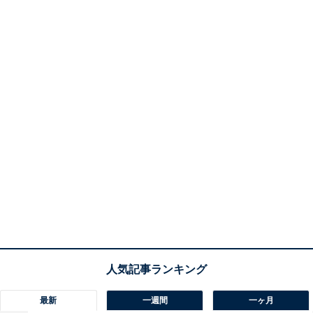
最新
一週間
一ヶ月