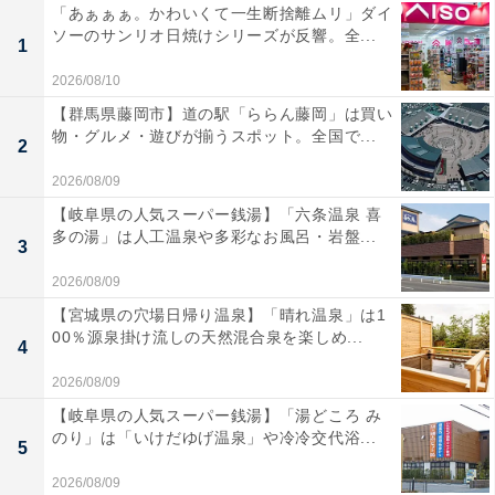
「あぁぁぁ。かわいくて一生断捨離ムリ」ダイ
ソーのサンリオ日焼けシリーズが反響。全...
1
2026/08/10
【群馬県藤岡市】道の駅「ららん藤岡」は買い
物・グルメ・遊びが揃うスポット。全国で...
2
2026/08/09
【岐阜県の人気スーパー銭湯】「六条温泉 喜
多の湯」は人工温泉や多彩なお風呂・岩盤...
3
2026/08/09
【宮城県の穴場日帰り温泉】「晴れ温泉」は1
00％源泉掛け流しの天然混合泉を楽しめ...
4
2026/08/09
【岐阜県の人気スーパー銭湯】「湯どころ み
のり」は「いけだゆげ温泉」や冷冷交代浴...
5
2026/08/09