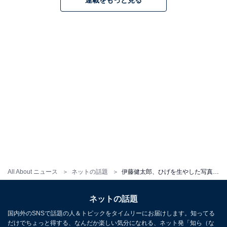
連載をもっと見る
All About ニュース
ネットの話題
伊藤健太郎、ひげを生やした写真にファン歓喜！ 「おひげかわい」「今日も安定のカッコよさだわ」
ネットの話題
国内外のSNSで話題の人＆トピックをタイムリーにお届けします。知ってる
だけでちょっと得する、なんだか楽しい気分になれる、ネット発「知ら（な