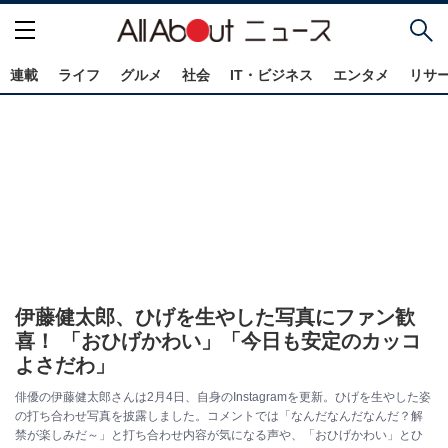
連載
ライフ
グルメ
社会
IT・ビジネス
エンタメ
リサ
伊藤健太郎、ひげを生やした写真にファン歓
喜！ 「おひげかわい」「今日も安定のカッコ
よさだわ」
俳優の伊藤健太郎さんは2月4日、自身のInstagramを更新。ひげを生やした姿
の打ち合わせ写真を披露しました。コメントでは「なんだなんだなんだ？解
禁が楽しみだ～」と打ち合わせ内容が気になる声や、「おひげかわい」とひ