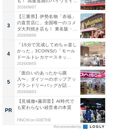
も！ 高速道路のハイウェイオ
ダ大判焼
ア...
伊...
2026/08/07
2026/08/0
【三重県】伊勢名物「赤福」
【千葉県
の直営店に、全国唯一のコメ
級マー
3
3
ダ大判焼き店も！ 東名阪・
ノベし
伊...
ー...
2026/08/06
2026/08/0
「15分で完成してめちゃ楽し
ステラ
かった」3COINSの「モール
詰め放題
4
4
ドールトレカケースキッ...
00円で「
2026/08/05
2026/08/0
「面白いのあったから購
立山連
入〜」ダイソーのポップアッ
風呂に、
5
5
プランドリーバッグが話
層水風
題。“さま...
帰...
2026/08/03
2026/08/0
【見城徹×藤田晋】AI時代で
Amaz
も変わらない経営者の本質
0%OF
PR
PR
FINCHI on GOETHE
Amazon
Recommended by