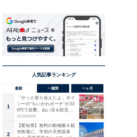
最新
一週間
一ヶ月
「やっと巡り会えたよ」ダイ
【兵庫
ソーの“ちいかわポーチ”が22
ーメン
1
1
0円で反響。ぬい活＆防災...
再現した
道...
2026/08/06
2026/08/0
【愛知県】無料の動物園＆観
【三重
光牧場に、市初の天然温泉
の直営
2
2