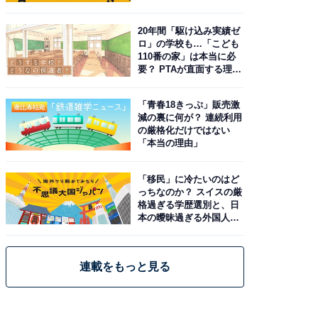
20年間「駆け込み実績ゼ
ロ」の学校も…「こども
110番の家」は本当に必
要？ PTAが直面する理想
と現実
「青春18きっぷ」販売激
減の裏に何が？ 連続利用
の厳格化だけではない
「本当の理由」
「移民」に冷たいのはど
っちなのか？ スイスの厳
格過ぎる学歴選別と、日
本の曖昧過ぎる外国人政
策
連載をもっと見る