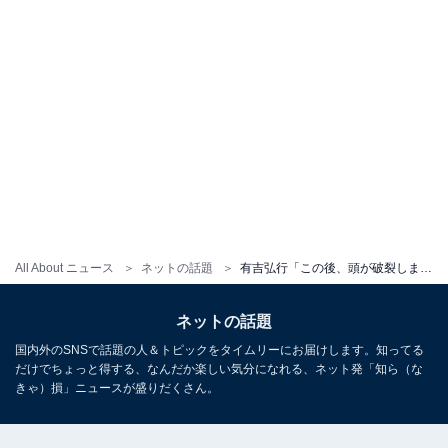
All About ニュース
ネットの話題
有吉弘行「この後、頭が破裂します」。 「何？爆裂？」「えーーー？」「あぶな～い 後ろ後ろ！」
ネットの話題
国内外のSNSで話題の人＆トピックをタイムリーにお届けします。知ってる
だけでちょっと得する、なんだか楽しい気分になれる、ネット発「知ら（な
きゃ）損」ニュースが盛りだくさん。