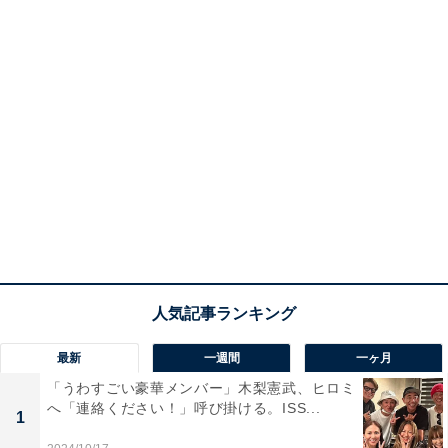
最新
一週間
一ヶ月
「うわすごい豪華メンバー」木梨憲武、ヒロミ
へ「連絡ください！」呼び掛ける。ISS...
1