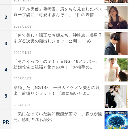
2024/10/17
「リアル天使」篠崎愛、肩をちら見せしたバス
ローブ姿に「可愛すぎんぞ～」「目の表情...
2
2023/03/03
「何て美しく端正なお顔立ち」神崎恵、美男子
すぎる次男の顔出しショット公開！ 「め...
3
2025/01/14
「そこくっつくの？！」元NGT48メンバー、
結婚報告に祝福と驚きの声！「お相手の...
4
2026/08/07
結婚した元NGT48、一般人イケメン夫との顔
出し前撮りショット！ 「絵に描いたよ...
5
2024/07/30
「気になっていた認知機能が菌で…」森永が開
発。感動の70代続出
PR