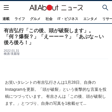
連載
ライフ
グルメ
社会
IT・ビジネス
エンタメ
リサ
有吉弘行「この後、頭が破裂します」。
「何？爆裂？」「えーーー？」「あぶな～い
後ろ後ろ！」
2022.01.31
橋酒 瑛麗瑠
お笑いタレントの有吉弘行さんは1月28日、自身の
Instagramを更新。「頭が破裂」という衝撃的な言葉を投
稿につづっています。 有吉さんは「この後、頭が破裂し
ます。」とつづり、自身の写真を1枚載せて...