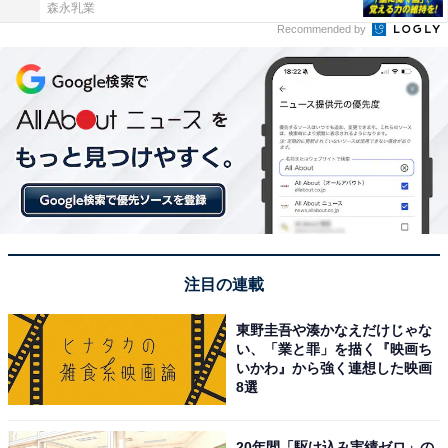
森永乳業
Recommended by
注目の連載
東野圭吾や湊かなえだけじゃな
い、「業と罪」を描く『映画ち
いかわ』から強く連想した映画
8選
20年間「駆け込み実績ゼロ」の