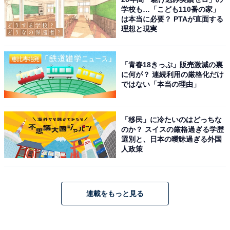
学校も…「こども110番の家」
は本当に必要？ PTAが直面する
理想と現実
「青春18きっぷ」販売激減の裏
に何が？ 連続利用の厳格化だけ
ではない「本当の理由」
「移民」に冷たいのはどっちな
のか？ スイスの厳格過ぎる学歴
選別と、日本の曖昧過ぎる外国
人政策
連載をもっと見る