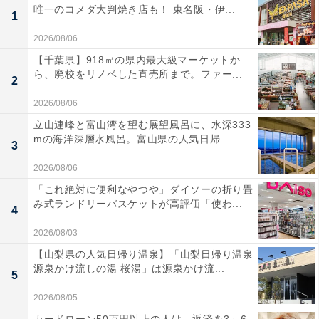
唯一のコメダ大判焼き店も！ 東名阪・伊...
1
2026/08/06
【千葉県】918㎡の県内最大級マーケットか
ら、廃校をリノベした直売所まで。ファー...
2
2026/08/06
立山連峰と富山湾を望む展望風呂に、水深333
mの海洋深層水風呂。富山県の人気日帰...
3
2026/08/06
「これ絶対に便利なやつや」ダイソーの折り畳
み式ランドリーバスケットが高評価「使わ...
4
2026/08/03
【山梨県の人気日帰り温泉】「山梨日帰り温泉
源泉かけ流しの湯 桜湯」は源泉かけ流...
5
2026/08/05
カードローン50万円以上の人は、返済を3～6