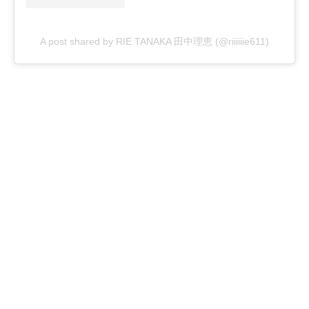
A post shared by RIE TANAKA 田中理恵 (@riiiiiie611)