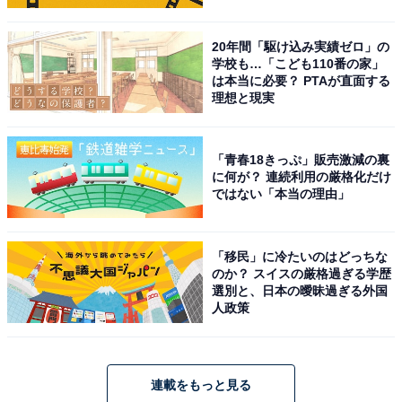
20年間「駆け込み実績ゼロ」の
学校も…「こども110番の家」
は本当に必要？ PTAが直面する
理想と現実
「青春18きっぷ」販売激減の裏
に何が？ 連続利用の厳格化だけ
ではない「本当の理由」
「移民」に冷たいのはどっちな
のか？ スイスの厳格過ぎる学歴
選別と、日本の曖昧過ぎる外国
人政策
連載をもっと見る