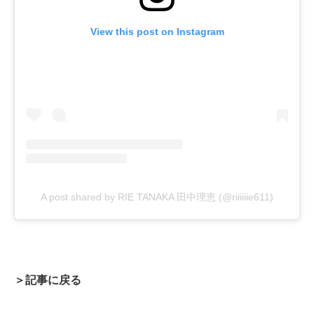
View this post on Instagram
A post shared by RIE TANAKA 田中理恵 (@riiiiiie611)
＞記事に戻る