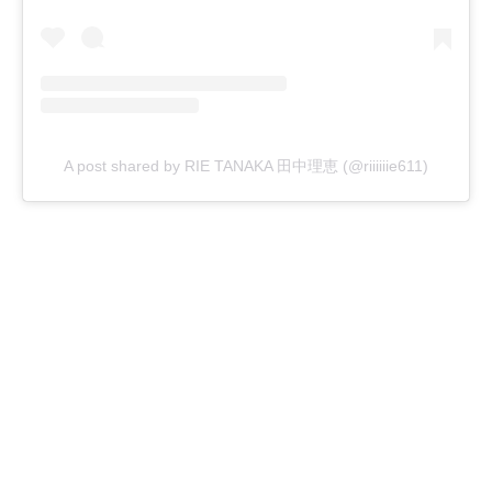
A post shared by RIE TANAKA 田中理恵 (@riiiiiie611)