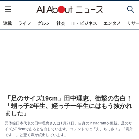
連載
ライフ
グルメ
社会
IT・ビジネス
エンタメ
リサ
「足のサイズ19cm」田中理恵、衝撃の告白！
「甥っ子2年生、姪っ子一年生にはもう抜かれ
ました」
元体操日本代表の田中理恵さんは1月21日、自身のInstagramを更新。足のサ
イズが19cmであると告白しています。コメントでは「え、ちっさ！」「意外
です！」と驚く声が続出しています。