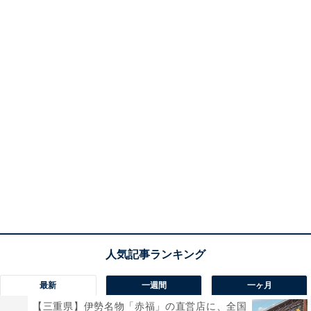
最新
一週間
一ヶ月
【三重県】伊勢名物「赤福」の直営店に、全国