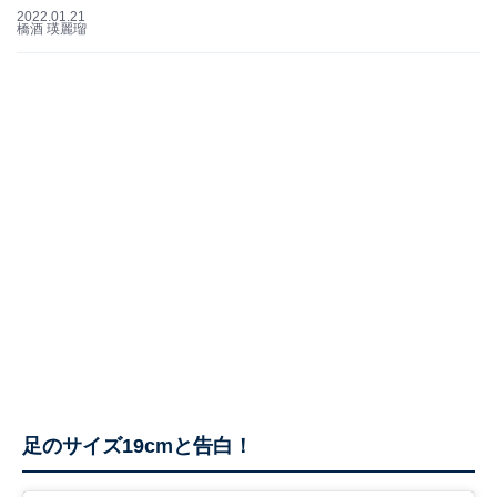
2022.01.21
橋酒 瑛麗瑠
足のサイズ19cmと告白！