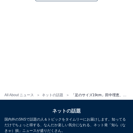
All About ニュース
ネットの話題
「足のサイズ19cm」田中理恵、衝撃の告白！ 「甥っ子2年生、姪っ子一年生にはもう抜かれました」
ネットの話題
国内外のSNSで話題の人＆トピックをタイムリーにお届けします。知ってる
だけでちょっと得する、なんだか楽しい気分になれる、ネット発「知ら（な
きゃ）損」ニュースが盛りだくさん。