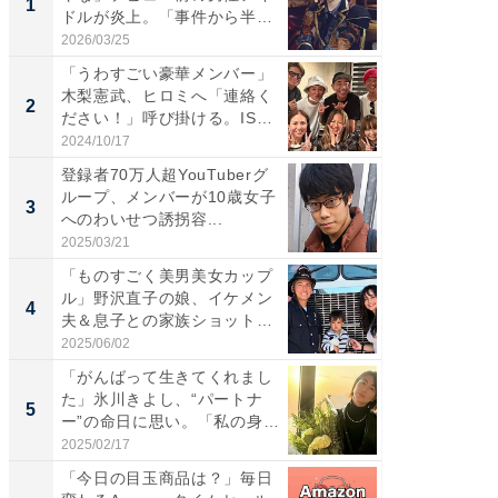
1
1
ドルが炎上。「事件から半年
災地を
も...
「カ...
2026/03/25
2026/08/0
「うわすごい豪華メンバー」
「女の
木梨憲武、ヒロミへ「連絡く
介、バ
2
2
ださい！」呼び掛ける。IS
らのプレ
S...
愛...
2024/10/17
2026/08/0
登録者70万人超YouTuberグ
「脚が
ループ、メンバーが10歳女子
横川尚
3
3
へのわいせつ誘拐容...
ムキな姿
刃...
2025/03/21
2026/08/0
「ものすごく美男美女カップ
「え、
ル」野沢直子の娘、イケメン
芸人、2
4
4
夫＆息子との家族ショット！
エットに
...
2025/06/02
2026/08/0
「がんばって生きてくれまし
「脳がバ
た」氷川きよし、“パートナ
装姿が話
5
5
ー”の命日に思い。「私の身
のお父さ
体...
2025/02/17
2026/08/0
「今日の目玉商品は？」毎日
将棋の