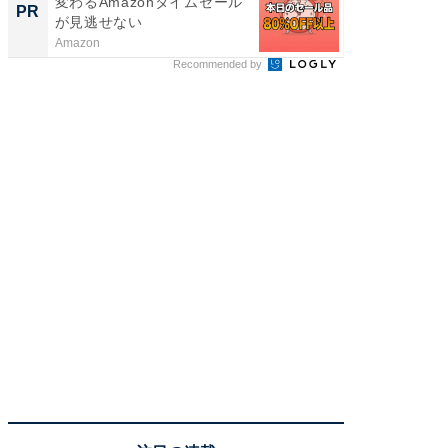
変わるAmazonタイムセール
考える
PR
PR
が見逃せない
ン」レ
Amazon
SAPIX Y
Recommended by