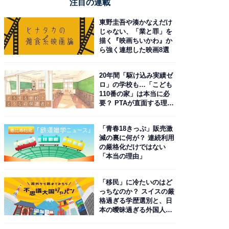
注目の連載
東野圭吾や湊かなえだけ
じゃない、「業と罪」を
描く『映画ちいかわ』か
ら強く連想した映画8選
20年間「駆け込み実績ゼ
ロ」の学校も…「こども
110番の家」は本当に必
要？ PTAが直面する理想
と現実
「青春18きっぷ」販売激
減の裏に何が？ 連続利用
の厳格化だけではない
「本当の理由」
「移民」に冷たいのはど
っちなのか？ スイスの厳
格過ぎる学歴選別と、日
本の曖昧過ぎる外国人政
策