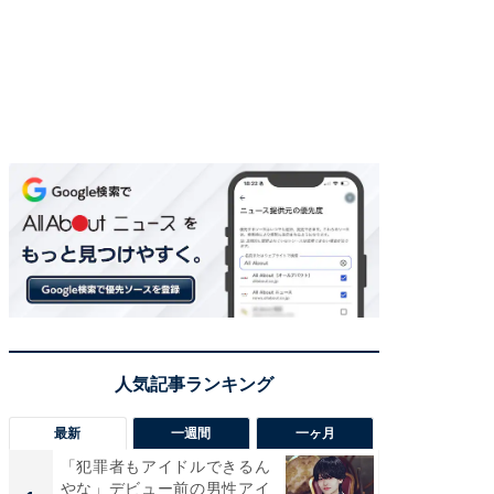
最新
一週間
一ヶ月
「犯罪者もアイドルできるん
「さす
やな」デビュー前の男性アイ
は」高