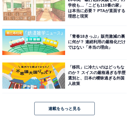
学校も…「こども110番の家」
は本当に必要？ PTAが直面する
理想と現実
「青春18きっぷ」販売激減の裏
に何が？ 連続利用の厳格化だけ
ではない「本当の理由」
「移民」に冷たいのはどっちな
のか？ スイスの厳格過ぎる学歴
選別と、日本の曖昧過ぎる外国
人政策
連載をもっと見る