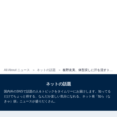
All About ニュース
ネットの話題
板野友美、体型戻しに汗を流すトレーニング姿を公開「出産したとは思えないくらい素敵な体型」
ネットの話題
国内外のSNSで話題の人＆トピックをタイムリーにお届けします。知ってる
だけでちょっと得する、なんだか楽しい気分になれる、ネット発「知ら（な
きゃ）損」ニュースが盛りだくさん。