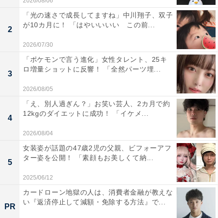
2026/08/06
「光の速さで成長してますね」中川翔子、双子
が10カ月に！ 「はやいいいい この前...
2
2026/07/30
「ポケモンで言う進化」女性タレント、25キ
ロ増量ショットに反響！ 「全然パーツ埋...
3
2026/08/05
「え、別人過ぎん？」お笑い芸人、2カ月で約
12kgのダイエットに成功！ 「イケメ...
4
2026/08/04
女装姿が話題の47歳2児の父親、ビフォーアフ
ター姿を公開！ 「素顔もお美しくて納...
5
2025/06/12
カードローン地獄の人は、消費者金融が教えな
い『返済停止して減額・免除する方法』で...
PR