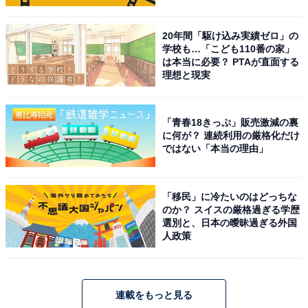
20年間「駆け込み実績ゼロ」の
学校も…「こども110番の家」
は本当に必要？ PTAが直面する
理想と現実
「青春18きっぷ」販売激減の裏
に何が？ 連続利用の厳格化だけ
ではない「本当の理由」
「移民」に冷たいのはどっちな
のか？ スイスの厳格過ぎる学歴
選別と、日本の曖昧過ぎる外国
人政策
連載をもっと見る