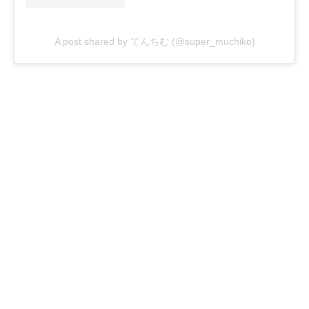
A post shared by てんちむ (@super_muchiko)