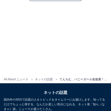
All About ニュース
ネットの話題
てんちむ、バニーガール姿披露！ 「てんちむちゃん痩せた！ぷにぷにも可愛いし痩せても可愛い」
ネットの話題
国内外のSNSで話題の人＆トピックをタイムリーにお届けします。知ってる
だけでちょっと得する、なんだか楽しい気分になれる、ネット発「知ら（な
きゃ）損」ニュースが盛りだくさん。