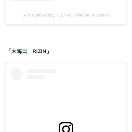
A post shared by てんちむ (@super_muchiko)
「大晦日 RIZIN」