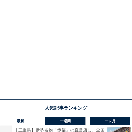
最新
一週間
一ヶ月
【三重県】伊勢名物「赤福」の直営店に、全国