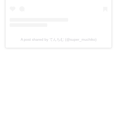
A post shared by てんちむ (@super_muchiko)