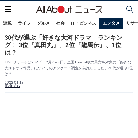
連載
ライフ
グルメ
社会
IT・ビジネス
エンタメ
リサ
30代が選ぶ「好きな大河ドラマ」ランキン
グ！ 3位『真田丸』、2位『龍馬伝』、1位
は？
LINEリサーチは2021年12月7～8日、全国15～59歳の男女を対象に「好きな
大河ドラマ作品」についてのアンケート調査を実施しました。30代が選ぶ1位
は？
2022.01.18
真楠 そら