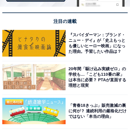
本作では、香取慎吾さんが江戸時代末期に活躍した新選
組の組長である近藤勇を演じています。
注目の連載
30代の約3割の票を獲得した本作は、3位の『真田丸』と
『スパイダーマン：ブランド・
同様、三谷さんが脚本を手掛けたことでも知られていま
ニュー・デイ』が「史上もっと
す。
も優しいヒーロー映画」になっ
た理由。予習したい作品は？
＞次ページ：10位までのランキング結果
20年間「駆け込み実績ゼロ」の
学校も…「こども110番の家」
は本当に必要？ PTAが直面する
理想と現実
【おすすめ記事】
・
「青春18きっぷ」販売激減の裏
2884人が選んだ「好きな大河ドラマ」ランキング！ 3位
に何が？ 連続利用の厳格化だけ
ではない「本当の理由」
『麒麟がくる』、2位『真田丸』、1位は？
・