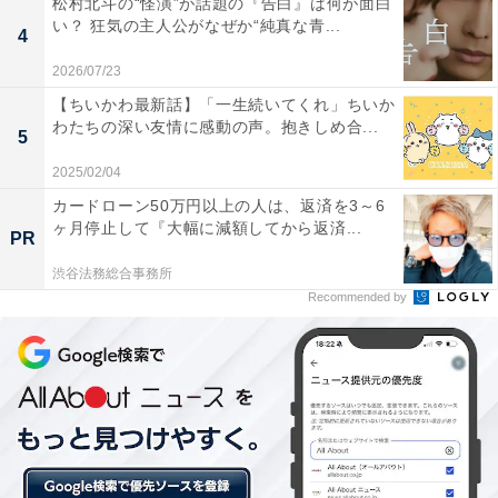
松村北斗の“怪演”が話題の『告白』は何が面白
い？ 狂気の主人公がなぜか“純真な青...
4
2026/07/23
【ちいかわ最新話】「一生続いてくれ」ちいか
わたちの深い友情に感動の声。抱きしめ合...
5
2025/02/04
カードローン50万円以上の人は、返済を3～6
ヶ月停止して『大幅に減額してから返済...
PR
渋谷法務総合事務所
Recommended by
第1位：『新選組！』 主演：香取慎吾（29.8%）
30代の「好きな大河ドラマ作品」ランキング第1位に輝
いたのは、2004年に放送された大河ドラマ第43作『新選
組！』でした。