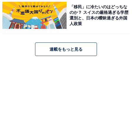
10代が選ぶ「好きな大河ドラマ」ランキング！ 3位『麒
「移民」に冷たいのはどっちな
麟がくる』、2位『西郷どん』、1位は？
のか？ スイスの厳格過ぎる学歴
選別と、日本の曖昧過ぎる外国
・
人政策
歴代大河ドラマで最も演技が魅力的だった女性俳優ラン
キング！ 2位の「綾瀬はるか」を抑えた1位は？
・
連載をもっと見る
歴代大河ドラマで最もハマり役だったと思う男性俳優ラ
ンキング！ 3位は竹中直人（秀吉）！ 1位は……？
【関連リンク】
プレスリリース
LINEリサーチ