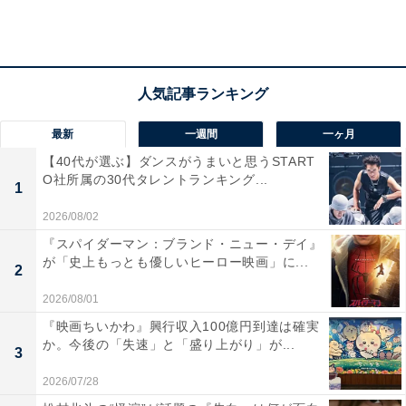
第2位：『龍馬伝』 主演：福山雅治（25.1％）
最新
一週間
一ヶ月
第2位となったのは、2010年に放送された大河ドラマ第
【40代が選ぶ】ダンスがうまいと思うSTART
O社所属の30代タレントランキング...
49作『龍馬伝』でした。
1
2026/08/02
本作は、歌手・俳優として活躍する福山雅治さんが幕末
『スパイダーマン：ブランド・ニュー・デイ』
に活躍した坂本龍馬を演じたことでも有名です。全体の
が「史上もっとも優しいヒーロー映画」に...
2
約25%の票を獲得していることから、現在でも人気の高
2026/08/01
い作品の1つということが分かりました。
『映画ちいかわ』興行収入100億円到達は確実
か。今後の「失速」と「盛り上がり」が...
3
2026/07/28