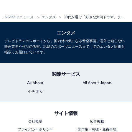
All About ニュース
エンタメ
30代が選ぶ「好きな大河ドラマ」ランキング！ 3位『真田丸』、2位『龍馬伝』、1位は？
エンタメ
テレビドラマのレポートから、国内外の気になる音楽事情、意外と知らない
映画業界や作品の考察、話題のスポーツニュースまで、旬のエンタメ情報を
幅広くお届けしています。
関連サービス
1
2
All About
All About Japan
イチオシ
サイト情報
会社概要
広告掲載
プライバシーポリシー
著作権・商標・免責事項