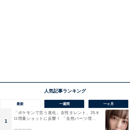
最新
一週間
一ヶ月
「ポケモンで言う進化」女性タレント、25キ
ロ増量ショットに反響！ 「全然パーツ埋...
1