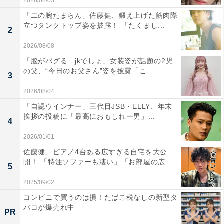
2026/08/05
「二の腕たまらん」佐藤健、鍛え上げた筋肉際
立つタンクトップ姿を披露！ 「たくまし...
2
2026/08/08
「脳がバグる jkでしょ」女装姿が話題の2児
の父、“今日のお父さん”姿を披露「こ...
3
2026/08/04
「自認ウインナー」三代目JSB・ELLY、年末
挨拶の投稿に「最高におもしれー男」...
4
2026/01/01
佐藤健、ピアノ4台ある広すぎる自宅を大公
開！ 「特注ソファーも凄い」「お部屋の広...
5
2025/09/02
コンビニで買うのは損！たばこ税なしの新型タ
バコが爆売れ中
PR