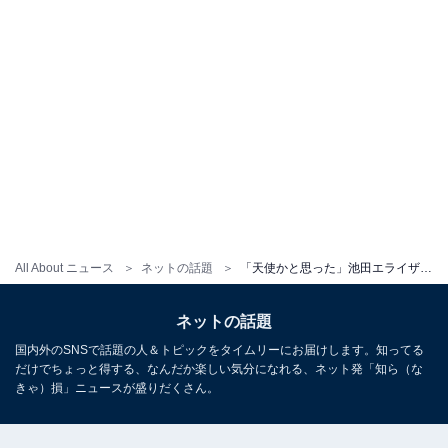
All About ニュース
ネットの話題
「天使かと思った」池田エライザ、金髪ショートのヘアスタイルに“かわいい！”の嵐「神すぎる」「髪色最高」
ネットの話題
国内外のSNSで話題の人＆トピックをタイムリーにお届けします。知ってる
だけでちょっと得する、なんだか楽しい気分になれる、ネット発「知ら（な
きゃ）損」ニュースが盛りだくさん。