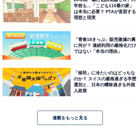
学校も…「こども110番の家」
は本当に必要？ PTAが直面する
理想と現実
「青春18きっぷ」販売激減の裏
に何が？ 連続利用の厳格化だけ
ではない「本当の理由」
「移民」に冷たいのはどっちな
のか？ スイスの厳格過ぎる学歴
選別と、日本の曖昧過ぎる外国
人政策
連載をもっと見る