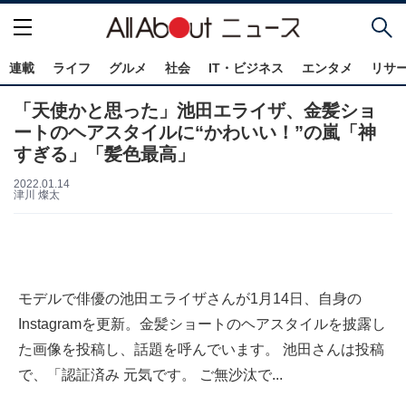
連載
ライフ
グルメ
社会
IT・ビジネス
エンタメ
リサ
「天使かと思った」池田エライザ、金髪ショ
ートのヘアスタイルに“かわいい！”の嵐「神
すぎる」「髪色最高」
2022.01.14
津川 燦太
モデルで俳優の池田エライザさんが1月14日、自身の
Instagramを更新。金髪ショートのヘアスタイルを披露し
た画像を投稿し、話題を呼んでいます。 池田さんは投稿
で、「認証済み 元気です。 ご無沙汰で...