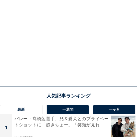
最新
一週間
一ヶ月
バレー・髙橋藍選手、兄＆愛犬とのプライベー
トショットに「超きちょー」「笑顔が見れ...
1