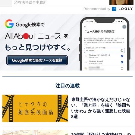
渋谷法務総合事務所
Recommended by
注目の連載
東野圭吾や湊かなえだけじゃな
い、「業と罪」を描く『映画ち
いかわ』から強く連想した映画
8選
20年間「駆け込み実績ゼロ」の