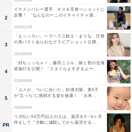
2026/03/08
イケメンバレー選手、キス＆耳食べショットに
反響！ 「なんなのーこのイチャイチャ感...
2
2026/01/29
「えっっろい」ヘラヘラ三銃士・まりな、圧巻
の美バストあらわなグラビアショット公開...
3
2023/09/29
「顔ちっっちゃ！」藤田ニコル、娘と初の北海
道旅行を公開！ 「スタイルよすぎるよ〜...
4
2026/08/08
「ユメが、ついに歩いた」杉浦太陽、第5子
が“立っち”に挑戦する姿を披露！ 「出来...
5
2026/08/04
リボ払い50万円以上の人は、返済を3～6ヶ月
停止して『大幅に減額してから返済する...
PR