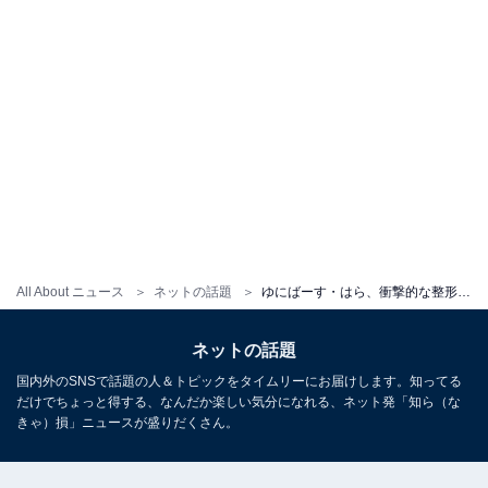
All About ニュース
ネットの話題
ゆにばーす・はら、衝撃的な整形級メイクのビフォーアフター公開「紅蘭さんかと思いました」
ネットの話題
国内外のSNSで話題の人＆トピックをタイムリーにお届けします。知ってる
だけでちょっと得する、なんだか楽しい気分になれる、ネット発「知ら（な
きゃ）損」ニュースが盛りだくさん。