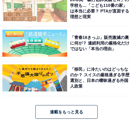
学校も…「こども110番の家」
は本当に必要？ PTAが直面する
理想と現実
「青春18きっぷ」販売激減の裏
に何が？ 連続利用の厳格化だけ
ではない「本当の理由」
「移民」に冷たいのはどっちな
のか？ スイスの厳格過ぎる学歴
選別と、日本の曖昧過ぎる外国
人政策
連載をもっと見る