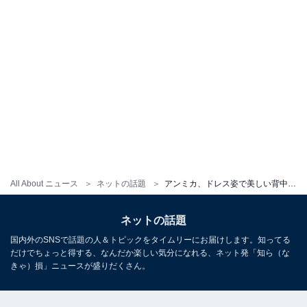
All About ニュース
ネットの話題
アンミカ、ドレス姿で美しい背中を披露！ 「とても素敵でお美しいです」「シンデレラのよう」
ネットの話題
国内外のSNSで話題の人＆トピックをタイムリーにお届けします。知ってる
だけでちょっと得する、なんだか楽しい気分になれる、ネット発「知ら（な
きゃ）損」ニュースが盛りだくさん。