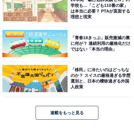
学校も…「こども110番の家」
は本当に必要？ PTAが直面する
理想と現実
「青春18きっぷ」販売激減の裏
に何が？ 連続利用の厳格化だけ
ではない「本当の理由」
「移民」に冷たいのはどっちな
のか？ スイスの厳格過ぎる学歴
選別と、日本の曖昧過ぎる外国
人政策
連載をもっと見る