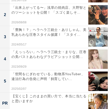
2025/07/28
「出来上がってる〜」浅草の焼肉店、大野智と
のツーショットを公開！ 「スゴく楽しそ...
2
2026/08/08
「豊胸！？」ヘラヘラ三銃士・ありしゃん、美
乳あらわな圧巻スタイル披露！ 「スタイ...
3
2024/05/17
「えっっろい」ヘラヘラ三銃士・まりな、圧巻
の美バストあらわなグラビアショット公開...
4
2023/09/29
「世間をにぎわせている」動物系YouTuber、
違法行為の告発に声明「飼育してい...
5
2025/02/07
【宝くじ】このままの買い方で、本当に当たる
と思いますか
PR