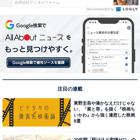
合同会社デジタルファーム
Recommended by
注目の連載
東野圭吾や湊かなえだけじゃな
い、「業と罪」を描く『映画ち
いかわ』から強く連想した映画
8選
20年間「駆け込み実績ゼロ」の