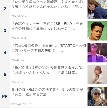
「いつ子供産んだの」篠崎愛、女児と遊ぶ姿に
反響「もう愛ちゃんの子みたいだね」「完...
2
2025/10/17
「自認ウインナー」三代目JSB・ELLY、年末
挨拶の投稿に「最高におもしれー男」...
3
2026/01/01
「過去1最高傑作」上田竜也、“STARTO社の倒
し方”シリーズで初の失敗!? 「...
4
2024/08/26
「脳バグる」2児の父の“授業参観スタイル”に
「お姉ちゃんじゃないか！」「逆に目立...
5
2026/05/13
８月のロト6はこの方法で買え!!６つの数字が
『完全一致』する方法
PR
株式会社MURA