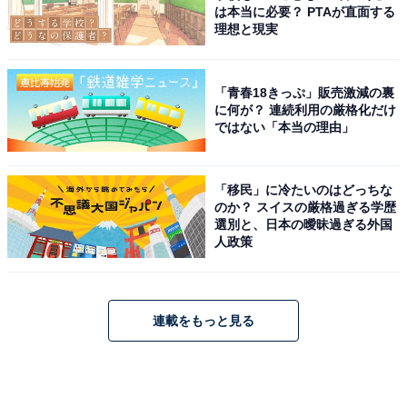
は本当に必要？ PTAが直面する
理想と現実
「青春18きっぷ」販売激減の裏
に何が？ 連続利用の厳格化だけ
ではない「本当の理由」
「移民」に冷たいのはどっちな
のか？ スイスの厳格過ぎる学歴
選別と、日本の曖昧過ぎる外国
人政策
連載をもっと見る