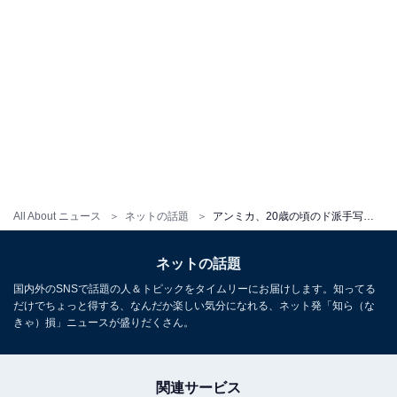
All About ニュース
ネットの話題
アンミカ、20歳の頃のド派手写真が「カッコイイ」と反響！ 「すでにオーラを感じる」
ネットの話題
国内外のSNSで話題の人＆トピックをタイムリーにお届けします。知ってる
だけでちょっと得する、なんだか楽しい気分になれる、ネット発「知ら（な
きゃ）損」ニュースが盛りだくさん。
関連サービス