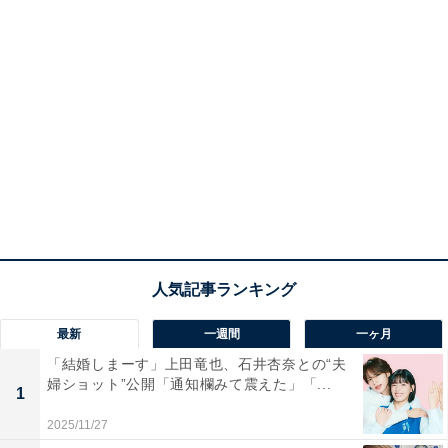
最新
一週間
一ヶ月
「結婚しまーす」上田竜也、石井杏奈との“夫
婦ショット”公開「通知欄みて震えた」「...
1
2025/11/27