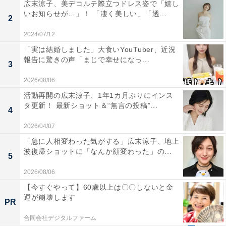
広末涼子、美デコルテ際立つドレス姿で「嬉し
いお知らせが…」！ 「凄く美しい」「透...
2
2024/07/12
「実は結婚しました」大食いYouTuber、近況
報告に驚きの声「まじで幸せになっ...
3
2026/08/06
活動再開の広末涼子、1年1カ月ぶりにインス
タ更新！ 最新ショット＆“無言の投稿”...
4
2026/04/07
「急に人相変わった気がする」広末涼子、地上
波復帰ショットに「なんか顔変わった」の...
5
2026/08/06
【今すぐやって】60歳以上は〇〇しないと金
運が崩壊します
PR
合同会社デジタルファーム