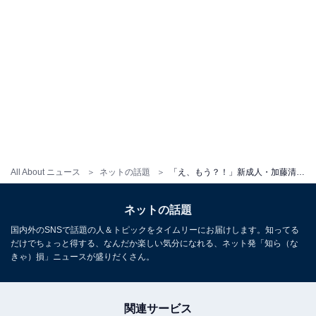
All About ニュース
ネットの話題
「え、もう？！」新成人・加藤清史郎がスーツ姿を披露 「こども店長」が大人に
ネットの話題
国内外のSNSで話題の人＆トピックをタイムリーにお届けします。知ってる
だけでちょっと得する、なんだか楽しい気分になれる、ネット発「知ら（な
きゃ）損」ニュースが盛りだくさん。
関連サービス