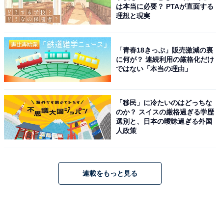
は本当に必要？ PTAが直面する
理想と現実
「青春18きっぷ」販売激減の裏
に何が？ 連続利用の厳格化だけ
ではない「本当の理由」
「移民」に冷たいのはどっちな
のか？ スイスの厳格過ぎる学歴
選別と、日本の曖昧過ぎる外国
人政策
連載をもっと見る