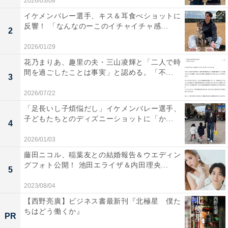
2026/03/08
イケメンバレー選手、キス＆耳食べショットに
反響！ 「なんなのーこのイチャイチャ感...
2
2026/01/29
花乃まりあ、趣里の夫・三山凌輝と「二人で時
間を過ごしたことは事実」と認める。「不...
3
2026/07/22
「足長いし子煩悩だし」イケメンバレー選手、
子どもたちとのディズニーショットに「か...
4
2026/01/03
藤田ニコル、稲葉友との結婚報告＆ウエディン
グフォト公開！ 池田エライザ＆内田理央...
5
2023/08/04
【西野亮廣】ビジネス書最新刊『北極星 僕た
ちはどう働くか』
PR