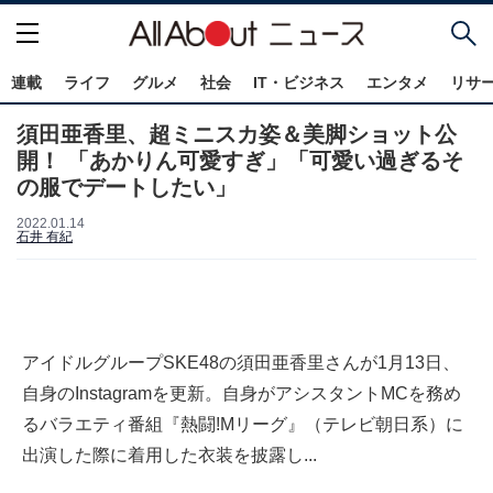
連載
ライフ
グルメ
社会
IT・ビジネス
エンタメ
リサ
須田亜香里、超ミニスカ姿＆美脚ショット公
開！ 「あかりん可愛すぎ」「可愛い過ぎるそ
の服でデートしたい」
2022.01.14
石井 有紀
アイドルグループSKE48の須田亜香里さんが1月13日、
自身のInstagramを更新。自身がアシスタントMCを務め
るバラエティ番組『熱闘!Mリーグ』（テレビ朝日系）に
出演した際に着用した衣装を披露し...