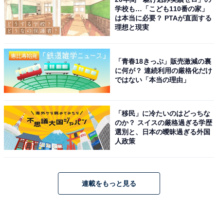
学校も…「こども110番の家」
は本当に必要？ PTAが直面する
理想と現実
「青春18きっぷ」販売激減の裏
に何が？ 連続利用の厳格化だけ
ではない「本当の理由」
「移民」に冷たいのはどっちな
のか？ スイスの厳格過ぎる学歴
選別と、日本の曖昧過ぎる外国
人政策
連載をもっと見る