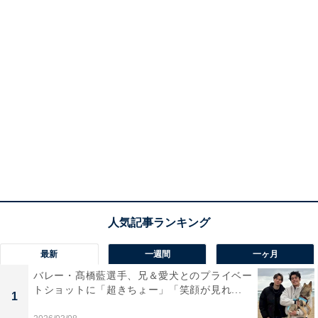
最新
一週間
一ヶ月
バレー・髙橋藍選手、兄＆愛犬とのプライベー
トショットに「超きちょー」「笑顔が見れ...
1