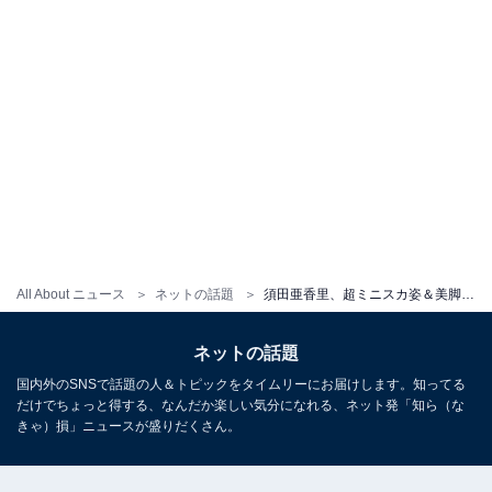
All About ニュース
ネットの話題
須田亜香里、超ミニスカ姿＆美脚ショット公開！ 「あかりん可愛すぎ」「可愛い過ぎるその服でデートしたい」
ネットの話題
国内外のSNSで話題の人＆トピックをタイムリーにお届けします。知ってる
だけでちょっと得する、なんだか楽しい気分になれる、ネット発「知ら（な
きゃ）損」ニュースが盛りだくさん。