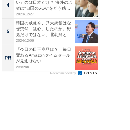
い」のは日本だけ？ 海外の若
る？ 掘
4
PR
者は“自国の未来”をどう感
じ...
2023/12/27
UR都市機
韓国の戒厳令、尹大統領はな
ぜ突然「乱心」したのか。野
5
党だけではない、北朝鮮とア
メ...
2024/12/06
「今日の目玉商品は？」毎日
変わるAmazonタイムセール
PR
が見逃せない
Amazon
Recommended by