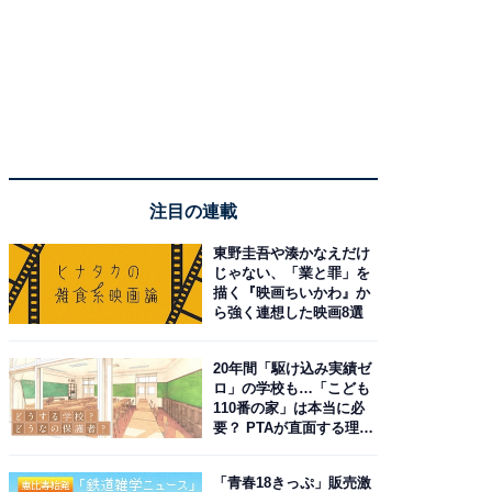
注目の連載
東野圭吾や湊かなえだけ
じゃない、「業と罪」を
描く『映画ちいかわ』か
ら強く連想した映画8選
20年間「駆け込み実績ゼ
ロ」の学校も…「こども
110番の家」は本当に必
要？ PTAが直面する理想
と現実
「青春18きっぷ」販売激