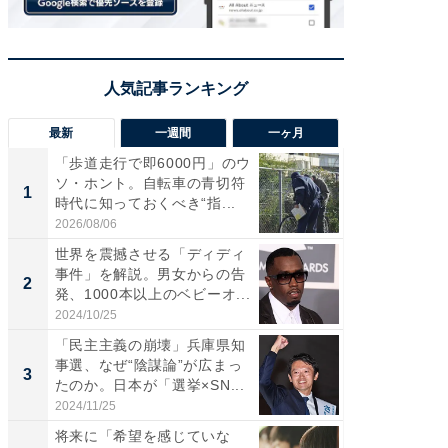
最新
一週間
一ヶ月
「歩道走行で即6000円」のウ
え、一方
ソ・ホント。自転車の青切符
円!? 
1
1
時代に知っておくべき“指...
で実はア
2026/08/06
2026/08/0
世界を震撼させる「ディディ
「歩道走
事件」を解説。男女からの告
ソ・ホ
2
2
発、1000本以上のベビーオ...
時代に知
2024/10/25
2026/08/0
「民主主義の崩壊」兵庫県知
「自転
事選、なぜ“陰謀論”が広まっ
たら60
3
3
たのか。日本が「選挙×SN...
時代に知
2024/11/25
2026/08/0
将来に「希望を感じていな
団地フ