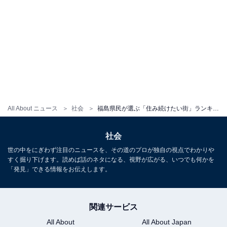
All About ニュース
社会
福島県民が選ぶ「住み続けたい街」ランキング！ 3位「喜多方市」、2位「本宮市」、1位は？
社会
世の中をにぎわず注目のニュースを、その道のプロが独自の視点でわかりや
すく掘り下げます。読めば話のネタになる、視野が広がる、いつでも何かを
「発見」できる情報をお伝えします。
関連サービス
All About
All About Japan