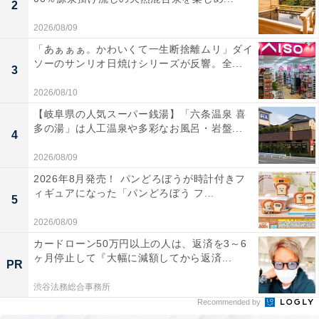
2
2026/08/09
「あぁぁぁ。かわいくて一生断捨離ムリ」ダイ
ソーのサンリオ日焼けシリーズが反響。全...
3
2026/08/10
【岐阜県の人気スーパー銭湯】「六条温泉 喜
多の湯」は人工温泉や多彩なお風呂・岩盤...
4
2026/08/09
2026年8月発売！ パンどろぼうが時計付きフ
ィギュアになった「パンどろぼう フ...
5
2026/08/09
カードローン50万円以上の人は、返済を3～6
ヶ月停止して『大幅に減額してから返済...
PR
渋谷法務総合事務所
Recommended by