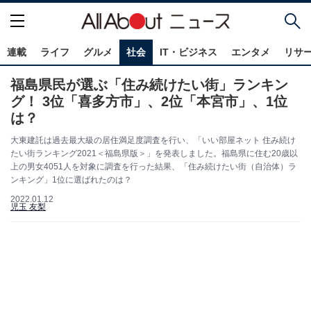
連載
ライフ
グルメ
社会
IT・ビジネス
エンタメ
リサ
福島県民が選ぶ「住み続けたい街」ランキン
グ！ 3位「喜多方市」、2位「本宮市」、1位
は？
大東建託は過去最大級の居住満足度調査を行い、「いい部屋ネット 住み続け
たい街ランキング2021＜福島県版＞」を発表しました。福島県に住む20歳以
上の男女4051人を対象に調査を行った結果、「住み続けたい街（自治体）ラ
ンキング」1位に選ばれたのは？
2022.01.12
児玉 友梨