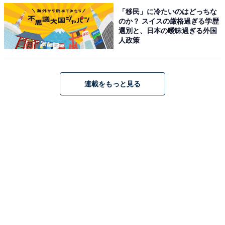
山形県の「街の幸福度」ランキング！ 3位「東根市」、2
「移民」に冷たいのはどっちな
位「西村山郡河北町」、1位は？
のか？ スイスの厳格過ぎる学歴
・
選別と、日本の曖昧過ぎる外国
人政策
秋田県の「街の幸福度」ランキング！ 3位「秋田市」、2
位「大館市」、1位は？
・
連載をもっと見る
岩手県の「街の幸福度」ランキング！ 3位「釜石市」、2
位「盛岡市」、1位は？
【関連リンク】
プレスリリース