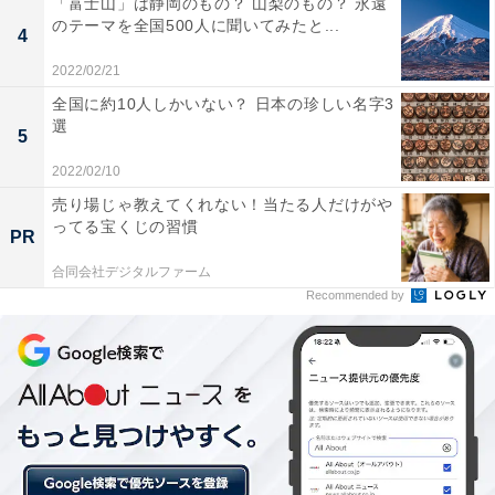
「富士山」は静岡のもの？ 山梨のもの？ 永遠
のテーマを全国500人に聞いてみたと...
4
2022/02/21
全国に約10人しかいない？ 日本の珍しい名字3
選
5
2022/02/10
売り場じゃ教えてくれない！当たる人だけがや
ってる宝くじの習慣
1位は豊かな自然環境に恵まれている「須賀川市」
PR
合同会社デジタルファーム
「須賀川市」は、東北自動車道須賀川インターチェンジ
Recommended by
があるほか、福島空港や東北新幹線郡山駅へのアクセス
が良好な地域。一方で、市内には国指定名勝の「須賀川
牡丹園」や翠ヶ丘公園、釈迦堂川などがあります。
「住み続けたい街（自治体）ランキング」は、2020～