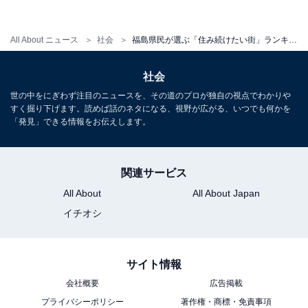
All About ニュース
社会
福島県民が選ぶ「住み続けたい街」ランキング！ 3位「喜多方市」、2位「本宮市」、1位は？
社会
世の中をにぎわず注目のニュースを、その道のプロが独自の視点でわかりや
すく掘り下げます。読めば話のネタになる、視野が広がる、いつでも何かを
「発見」できる情報をお伝えします。
1
2
関連サービス
All About
All About Japan
イチオシ
サイト情報
会社概要
広告掲載
プライバシーポリシー
著作権・商標・免責事項