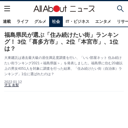
連載
ライフ
グルメ
社会
IT・ビジネス
エンタメ
リサ
福島県民が選ぶ「住み続けたい街」ランキン
グ！ 3位「喜多方市」、2位「本宮市」、1位
は？
大東建託は過去最大級の居住満足度調査を行い、「いい部屋ネット 住み続け
たい街ランキング2021＜福島県版＞」を発表しました。福島県に住む20歳以
上の男女4051人を対象に調査を行った結果、「住み続けたい街（自治体）ラ
ンキング」1位に選ばれたのは？
2022.01.12
児玉 友梨