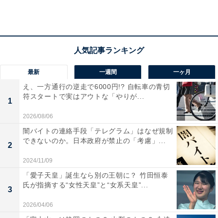
2位は東西南北へのアクセス抜群の「本宮市」
県の中央部に位置する「本宮市」。東北自動車道本宮イ
最新
一週間
一ヶ月
ンターチェンジを有するほか、5つのインターチェンジ
え、一方通行の逆走で6000円!? 自転車の青切
符スタートで実はアウトな「やりが...
と近接するなど、交通の要衝地です。市内には商店街や
1
スーパー、コンビニなどがあるため日常生活の買い物に
2026/08/06
も便利です。
闇バイトの連絡手段「テレグラム」はなぜ規制
できないのか。日本政府が禁止の「考慮」...
2
2024/11/09
「愛子天皇」誕生なら別の王朝に？ 竹田恒泰
氏が指摘する“女性天皇”と“女系天皇”...
3
2026/04/06