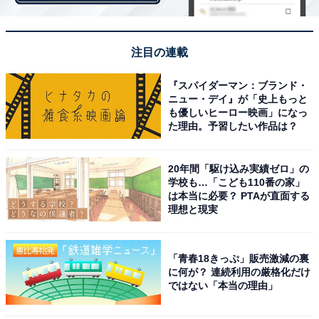
2021年の回答者数50名以上の自治体を対象として集計。
このランキングは、「ずっと住んでいたい」という設問
に対して、そう思う：100点、どちらかと言えばそう思
注目の連載
う：75点、どちらでもない：50点、どちらかと言えばそ
う思わない：25点、そう思わない：0点とした場合の平
『スパイダーマン：ブランド・
ニュー・デイ』が「史上もっと
均値でランキングを作成しています。
も優しいヒーロー映画」になっ
た理由。予習したい作品は？
＞8位までの全ランキング結果を見る
20年間「駆け込み実績ゼロ」の
学校も…「こども110番の家」
は本当に必要？ PTAが直面する
理想と現実
【おすすめ記事】
・
「青春18きっぷ」販売激減の裏
福島県の「街の幸福度」ランキング！ 3位「伊達郡桑折
に何が？ 連続利用の厳格化だけ
町」、2位「白河市」、1位は？
ではない「本当の理由」
・