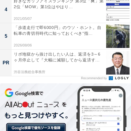
好きなカップアイスランキング 第3位「爽」第
2位「MOW」第1位はやはり…
4
2021/05/07
「歩道走行で即6000円」のウソ・ホント。自
転車の青切符時代に知っておくべき“指...
5
2026/08/06
リボ地獄から抜け出したい人は、返済を3～6
ヶ月停止して『大幅に減額してから返済す...
PR
1位は歴史と文化のまち「山形市」
渋谷法務総合事務所
Recommended by
仙台市と隣接する「山形市」は、2019年に中核市となっ
た地域。江戸時代の城下町の風情を遺した街並みや蔵王
連峰、山寺などの観光地を有しています。また、同市で
は日本一の芋煮会フェスティバルや山形国際ドキュメン
タリー映画祭も開催されています。