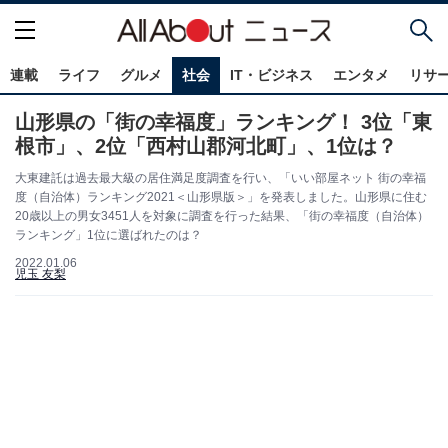
連載
ライフ
グルメ
社会
IT・ビジネス
エンタメ
リサ
山形県の「街の幸福度」ランキング！ 3位「東
根市」、2位「西村山郡河北町」、1位は？
大東建託は過去最大級の居住満足度調査を行い、「いい部屋ネット 街の幸福
度（自治体）ランキング2021＜山形県版＞」を発表しました。山形県に住む
20歳以上の男女3451人を対象に調査を行った結果、「街の幸福度（自治体）
ランキング」1位に選ばれたのは？
2022.01.06
児玉 友梨