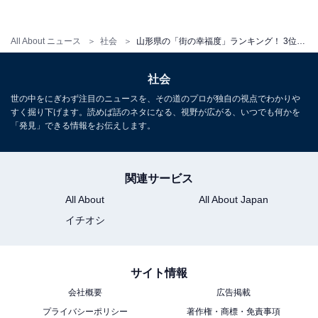
All About ニュース
社会
山形県の「街の幸福度」ランキング！ 3位「東根市」、2位「西村山郡河北町」、1位は？
社会
世の中をにぎわず注目のニュースを、その道のプロが独自の視点でわかりや
すく掘り下げます。読めば話のネタになる、視野が広がる、いつでも何かを
「発見」できる情報をお伝えします。
1
2
関連サービス
All About
All About Japan
イチオシ
サイト情報
会社概要
広告掲載
プライバシーポリシー
著作権・商標・免責事項