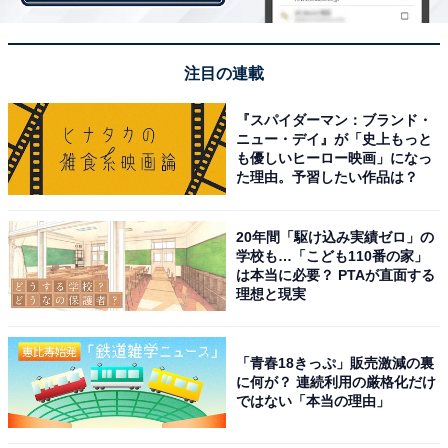
「街の幸福度ランキング」は、2019～2021年の回答者数
50人以上の自治体を対象として集計。幸福度の評点は、
注目の連載
非常に幸福だと思う場合を10点、非常に不幸だと思う場
合を1点とする10段階の回答平均を100点満点にするため
『スパイダーマン：ブランド・
ニュー・デイ』が「史上もっと
に10倍したものです。
も優しいヒーロー映画」になっ
た理由。予習したい作品は？
＞8位までの全ランキング結果を見る
20年間「駆け込み実績ゼロ」の
学校も…「こども110番の家」
は本当に必要？ PTAが直面する
理想と現実
【おすすめ記事】
・
東北の住みここちランキング！ 2年連続の1位は？
「青春18きっぷ」販売激減の裏
・
に何が？ 連続利用の厳格化だけ
岩手県の「街の幸福度」ランキング！ 3位「釜石市」、2
ではない「本当の理由」
位「盛岡市」、1位は？