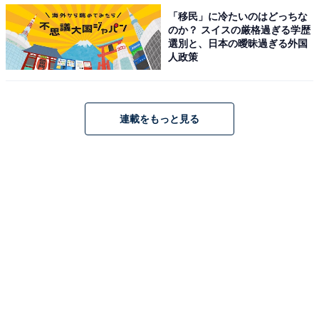
・
「移民」に冷たいのはどっちな
青森県の「街の幸福度」ランキング！ 3位「三沢市」、2
のか？ スイスの厳格過ぎる学歴
位「上北郡おいらせ町」、1位は？
選別と、日本の曖昧過ぎる外国
人政策
・
宮城県の「街の幸福度」ランキング！ 3位「宮城郡利府
町」、2位「富谷市」、1位は？
連載をもっと見る
【関連リンク】
・
プレスリリース