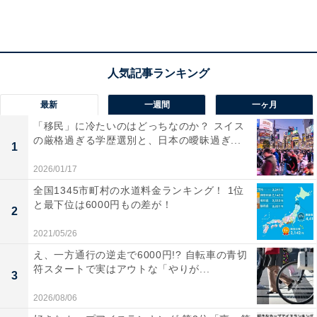
2位は風光明媚な環境がある「西村山郡河北町」
最新
一週間
一ヶ月
「移民」に冷たいのはどっちなのか？ スイス
「西村山郡河北町」は、江戸時代に紅花の生産で大きく
の厳格過ぎる学歴選別と、日本の曖昧過ぎ...
1
発展した地域。県最大の最上川と寒河江川（さがえが
わ）に囲まれています。車を利用すれば、町の中心部か
2026/01/17
ら山形空港までは約10分、新幹線停車駅であるさくらん
全国1345市町村の水道料金ランキング！ 1位
と最下位は6000円もの差が！
ぼ東根駅までは約20分でアクセスできます。
2
2021/05/26
え、一方通行の逆走で6000円!? 自転車の青切
符スタートで実はアウトな「やりが...
3
2026/08/06