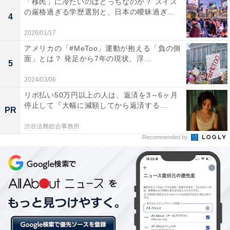
「移民」に冷たいのはどっちなのか？ スイス
の厳格過ぎる学歴選別と、日本の曖昧過ぎ...
4
2026/01/17
アメリカの「#MeToo」運動が抱える「負の側
面」とは？ 発足から7年の現状、浮...
5
2024/03/06
リボ払い50万円以上の人は、返済を3～6ヶ月
停止して『大幅に減額してから返済する...
PR
渋谷法務総合事務所
1位は四季折々の風景が広がる「南津軽郡藤崎町」
Recommended by
「南津軽郡藤崎町」は、津軽平野の中央に位置する自然
豊かな地域。世界で最も多く生産されているリンゴ「ふ
じ」発祥の地でもあります。町の中心部から青森市まで
は約25km、弘前市までは約9kmの距離にあるため車や電
車を利用しての通勤・通学も便利です。