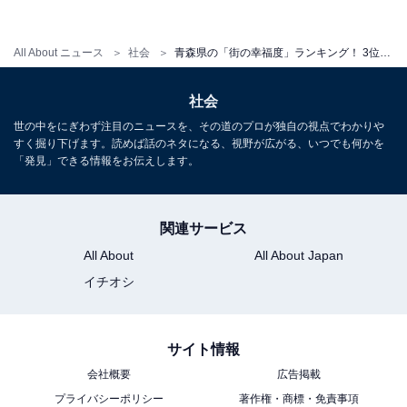
All About ニュース
社会
青森県の「街の幸福度」ランキング！ 3位「三沢市」、2位「上北郡おいらせ町」、1位は？
社会
世の中をにぎわず注目のニュースを、その道のプロが独自の視点でわかりや
すく掘り下げます。読めば話のネタになる、視野が広がる、いつでも何かを
「発見」できる情報をお伝えします。
関連サービス
All About
All About Japan
イチオシ
1
2
サイト情報
会社概要
広告掲載
プライバシーポリシー
著作権・商標・免責事項