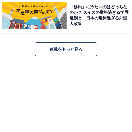
「上北郡おいらせ町」、1位は？
「移民」に冷たいのはどっちな
のか？ スイスの厳格過ぎる学歴
・
選別と、日本の曖昧過ぎる外国
「ストレスが少ない都道府県」ランキング、男性1位は
人政策
「青森県」！ 2連覇達成の女性1位は？
・
東北の住みここちランキング！ 2年連続の1位は？
・
連載をもっと見る
JR東日本の鉄道で好きな路線ランキング！ 3位「東北新
幹線」、2位「湘南新宿ライン」、1位は？
【関連リンク】
・
プレスリリース