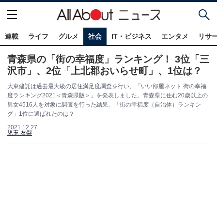
連載
ライフ
グルメ
社会
IT・ビジネス
エンタメ
リサ
青森県の「街の幸福度」ランキング！ 3位「三
沢市」、2位「上北郡おいらせ町」、1位は？
大東建託は過去最大級の居住満足度調査を行い、「いい部屋ネット 街の幸福
度ランキング2021＜青森県版＞」を発表しました。青森県に住む20歳以上の
男女4516人を対象に調査を行った結果、「街の幸福度（自治体）ランキン
グ」1位に選ばれたのは？
2021.12.27
児玉 友梨