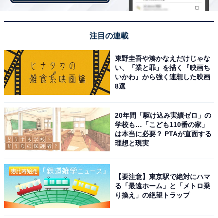
「街の幸福度ランキング」は、2019～2021年の回答者数
注目の連載
50名以上の自治体を対象として集計。幸福度の評点は、
非常に幸福だと思う場合を10点、非常に不幸だと思う場
東野圭吾や湊かなえだけじゃな
合を1点とする10段階の回答平均を100点満点にするため
い、「業と罪」を描く『映画ち
いかわ』から強く連想した映画
に10倍したものです。
8選
20年間「駆け込み実績ゼロ」の
学校も…「こども110番の家」
＞8位までの全ランキング結果を見る
は本当に必要？ PTAが直面する
理想と現実
【要注意】東京駅で絶対にハマ
る「最遠ホーム」と「メトロ乗
【おすすめ記事】
り換え」の絶望トラップ
・
青森県の住みここちランキング！ 3位「青森市」、2位