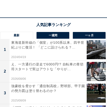
2位は県内外へのアクセスが良い「上北郡おいらせ
最新
一週間
一ヶ月
町」
東海道新幹線の「個室」が100系以来、四半世
紀ぶりに復活！ 「どこに設けられる？...
1
県の南に位置する「上北郡おいらせ町」は、県内で最も
2024/04/19
人口が多い町。青い森鉄道の駅が2駅あるほか、車を利
え、一方通行の逆走で6000円!? 自転車の青切
用すれば三沢空港・JR八戸（はちのへ）駅・八戸港フェ
符スタートで実はアウトな「やりが...
2
リーターミナルまで各30分以内でアクセスできます。
2026/08/06
強豪校を脅かす「通信制高校」野球部。甲子園
の勢力図は塗り替わるのか？
3
2025/08/09