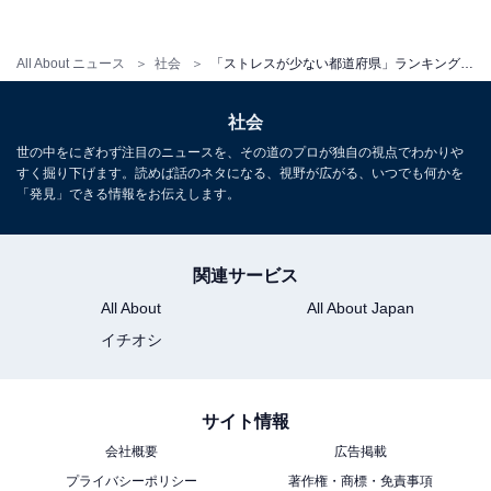
特に2020年は、男女ともに前年比で2割以上も減少しま
All About ニュース
社会
「ストレスが少ない都道府県」ランキング、男性1位は「青森県」！ 2連覇達成の女性1位は？
した。
社会
【おすすめ記事】
世の中をにぎわず注目のニュースを、その道のプロが独自の視点でわかりや
・
すく掘り下げます。読めば話のネタになる、視野が広がる、いつでも何かを
約500人に聞いた「ストレスの少ない仕事ランキン
「発見」できる情報をお伝えします。
グ」！ 2位は「事務職」、1位は？
・
関連サービス
「職場のストレス」TOP10！ 2位「給料が見合わな
All About
All About Japan
い」、1位は？
イチオシ
・
「何もしていないのに疲れる人」が変えるべき習慣
・
ストレスで胃が痛くなるのはなぜ？
サイト情報
【関連リンク】
会社概要
広告掲載
・
プレスリリース
プライバシーポリシー
著作権・商標・免責事項