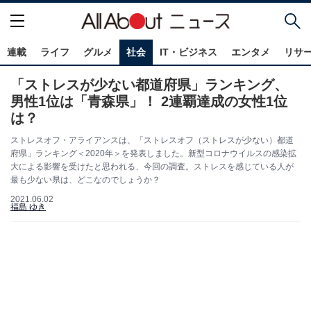
連載
ライフ
グルメ
社会
IT・ビジネス
エンタメ
リサ
「ストレスが少ない都道府県」ランキング、
男性1位は「青森県」！ 2連覇達成の女性1位
は？
ストレスオフ・アライアンスは、「ストレスオフ（ストレスが少ない）都道
府県」ランキング＜2020年＞を発表しました。新型コロナウイルスの感染拡
大による影響を受けたと思われる、今回の調査。ストレスを感じている人が
最も少ない県は、どこなのでしょうか？
2021.06.02
福島 ゆき