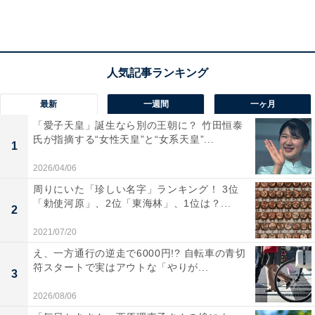
の1位となっています。
最新
一週間
一ヶ月
「愛子天皇」誕生なら別の王朝に？ 竹田恒泰
氏が指摘する“女性天皇”と“女系天皇”...
1
2026/04/06
周りにいた「珍しい名字」ランキング！ 3位
「勅使河原」、2位「東海林」、1位は？...
2
2021/07/20
え、一方通行の逆走で6000円!? 自転車の青切
符スタートで実はアウトな「やりが...
3
「ストレスオフ県」男性1位は、昨年2位の「青森
2026/08/06
県」！