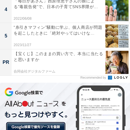
「毎日かあさん」西原理恵子さんの娘によ
る”毒親告発”で、日本の子育てSNS界隈が...
4
男性編1位は、昨年2位の「青森県」。ストレスオフ指数
は32.6でした。勤務形態や通勤時間、職場や自宅の協力
2022/06/08
体制への不満が少ないことが、ストレスオフの要因と見
“糸引きマフィン”騒動に学ぶ、個人商店が問題
を起こしたときに「絶対やってはいけな...
られています。
5
2023/11/27
第2位は、ストレスオフ指数32.2の「山口県」。男性では
【宝くじ】このままの買い方で、本当に当たる
2019年の第16位から14ランク、女性では第26位から23
と思いますか
PR
ランクもアップし、男女ともにTOP3入りしています。
合同会社デジタルファーム
第3位は、ストレスオフ指数27.3の「山梨県」でした。
Recommended by