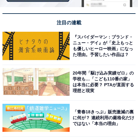
注目の連載
『スパイダーマン：ブランド・
ニュー・デイ』が「史上もっと
も優しいヒーロー映画」になっ
た理由。予習したい作品は？
全国のストレスレベル……「低ストレス者」は4年
連続減少傾向
20年間「駆け込み実績ゼロ」の
学校も…「こども110番の家」
は本当に必要？ PTAが直面する
理想と現実
「青春18きっぷ」販売激減の裏
に何が？ 連続利用の厳格化だけ
ではない「本当の理由」