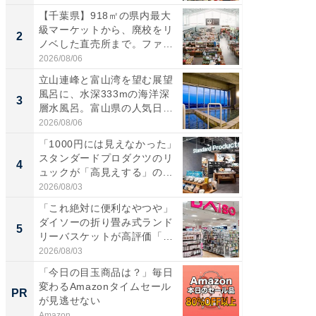
【千葉県】918㎡の県内最大
【三重
級マーケットから、廃校をリ
の直営
2
2
ノベした直売所まで。ファ
ダ大判焼
ー...
伊...
2026/08/06
2026/08/0
立山連峰と富山湾を望む展望
【千葉県
風呂に、水深333mの海洋深
級マー
3
3
層水風呂。富山県の人気日
ノベし
帰...
ー...
2026/08/06
2026/08/0
「1000円には見えなかった」
立山連
スタンダードプロダクツのリ
風呂に、
4
4
ュックが「高見えする」の...
層水風
帰...
2026/08/03
2026/08/0
「これ絶対に便利なやつや」
「これ
ダイソーの折り畳み式ランド
ダイソ
5
5
リーバスケットが高評価「使
リーバ
わ...
わ...
2026/08/03
2026/08/0
「今日の目玉商品は？」毎日
転倒リ
変わるAmazonタイムセール
返納後も
PR
PR
が見逃せない
ー
Amazon
BLAZE