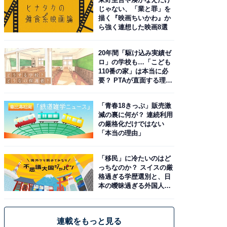
じゃない、「業と罪」を
描く『映画ちいかわ』か
ら強く連想した映画8選
20年間「駆け込み実績ゼ
ロ」の学校も…「こども
110番の家」は本当に必
要？ PTAが直面する理想
と現実
「青春18きっぷ」販売激
減の裏に何が？ 連続利用
の厳格化だけではない
「本当の理由」
「移民」に冷たいのはど
っちなのか？ スイスの厳
格過ぎる学歴選別と、日
本の曖昧過ぎる外国人政
策
連載をもっと見る