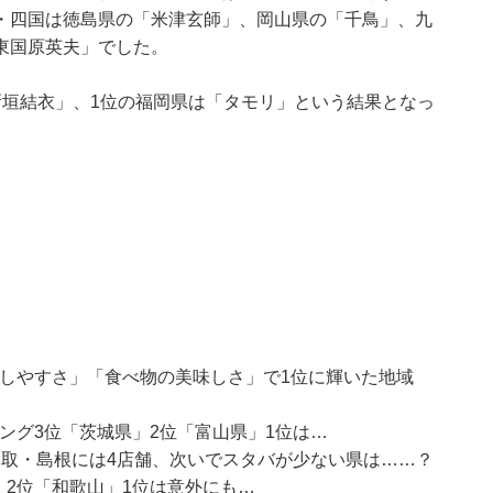
・四国は徳島県の「米津玄師」、岡山県の「千鳥」、九
東国原英夫」でした。
新垣結衣」、1位の福岡県は「タモリ」という結果となっ
らしやすさ」「食べ物の美味しさ」で1位に輝いた地域
ング3位「茨城県」2位「富山県」1位は…
 鳥取・島根には4店舗、次いでスタバが少ない県は……？
」2位「和歌山」1位は意外にも…