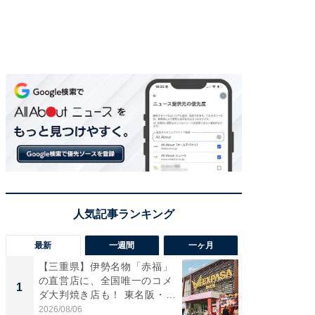
最新
一週間
一ヶ月
【三重県】伊勢名物「赤福」
【兵庫
の直営店に、全国唯一のコメ
ーメン
1
1
ダ大判焼き店も！ 東名阪・
再現した
伊...
道...
2026/08/06
2026/08/0