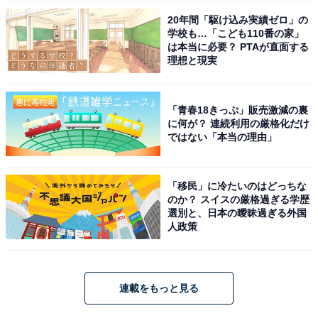
20年間「駆け込み実績ゼロ」の
学校も…「こども110番の家」
は本当に必要？ PTAが直面する
理想と現実
「青春18きっぷ」販売激減の裏
に何が？ 連続利用の厳格化だけ
ではない「本当の理由」
「移民」に冷たいのはどっちな
のか？ スイスの厳格過ぎる学歴
選別と、日本の曖昧過ぎる外国
人政策
連載をもっと見る