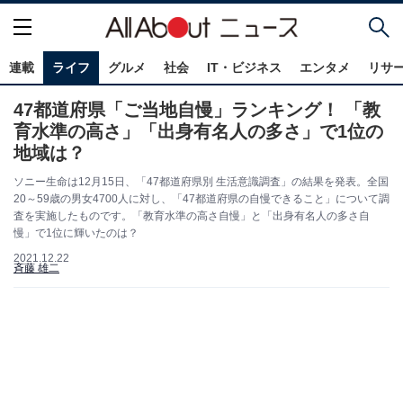
連載
ライフ
グルメ
社会
IT・ビジネス
エンタメ
リサ
47都道府県「ご当地自慢」ランキング！ 「教
育水準の高さ」「出身有名人の多さ」で1位の
地域は？
ソニー生命は12月15日、「47都道府県別 生活意識調査」の結果を発表。全国
20～59歳の男女4700人に対し、「47都道府県の自慢できること」について調
査を実施したものです。「教育水準の高さ自慢」と「出身有名人の多さ自
慢」で1位に輝いたのは？
2021.12.22
斉藤 雄二