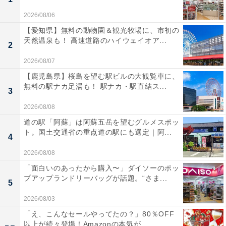
2026/08/06
【愛知県】無料の動物園＆観光牧場に、市初の
天然温泉も！ 高速道路のハイウェイオア...
2
2026/08/07
【鹿児島県】桜島を望む駅ビルの大観覧車に、
無料の駅ナカ足湯も！ 駅ナカ・駅直結ス...
3
2026/08/08
道の駅「阿蘇」は阿蘇五岳を望むグルメスポッ
ト。国土交通省の重点道の駅にも選定｜阿...
4
2026/08/08
「面白いのあったから購入〜」ダイソーのポッ
プアップランドリーバッグが話題。“さま...
5
2026/08/03
「え、こんなセールやってたの？」80％OFF
以上が続々登場！Amazonの本気が...