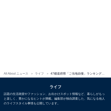
All About ニュース
ライフ
47都道府県「ご当地自慢」ランキング！ 「教育水準の高さ」「出身有名人の多さ」で1位の地域は？
ライフ
話題の生活雑貨やファッション、お出かけスポット情報など、暮らしがもっ
と楽しく、豊かになるヒントが満載。編集部が独自調査した、気になる他人
のライフスタイル事情も公開しています。