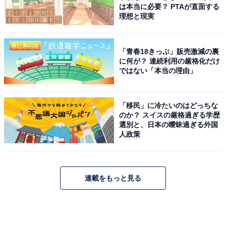
は本当に必要？ PTAが直面する
理想と現実
「青春18きっぷ」販売激減の裏
に何が？ 連続利用の厳格化だけ
ではない「本当の理由」
「移民」に冷たいのはどっちな
のか？ スイスの厳格過ぎる学歴
選別と、日本の曖昧過ぎる外国
人政策
連載をもっと見る