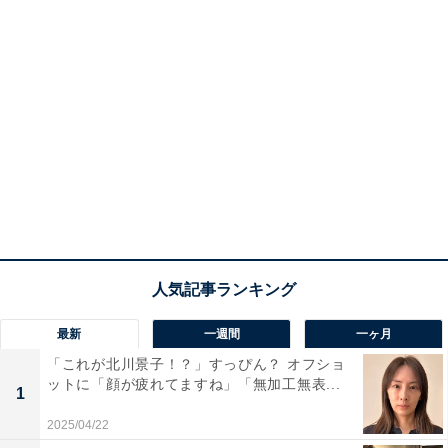
最新
一週間
一ヶ月
「これが北川景子！？」すっぴん？ オフショ
ットに「顔が疲れてますね」「無加工無表...
1
2025/04/22