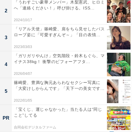
「うわすごい豪華メンバー」木梨憲武、ヒロミ
へ「連絡ください！」呼び掛ける。ISS...
2
2024/10/17
「リアル天使」篠崎愛、肩をちら見せしたバス
ローブ姿に「可愛すぎんぞ～」「目の表情...
3
2023/03/03
「ガリガリやんけ」空気階段・鈴木もぐら、マ
イナス38kg！ 衝撃のビフォーアフタ...
4
2026/04/07
篠崎愛、豊満な胸元あらわなセクシー写真に
「大変けしからんです」「天下一の美女です...
5
2022/01/05
「宝くじ、運じゃなかった」当たる人は“同じ
こと”してる
PR
合同会社デジタルファーム