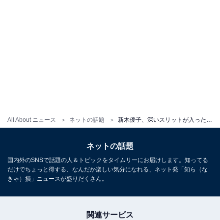
All About ニュース
ネットの話題
新木優子、深いスリットが入ったドレスからのぞく生足に「世界一の女です 最高に綺麗」
ネットの話題
国内外のSNSで話題の人＆トピックをタイムリーにお届けします。知ってる
だけでちょっと得する、なんだか楽しい気分になれる、ネット発「知ら（な
きゃ）損」ニュースが盛りだくさん。
関連サービス