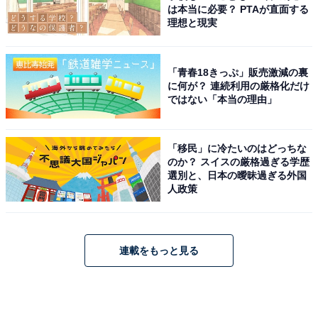
は本当に必要？ PTAが直面する
理想と現実
「青春18きっぷ」販売激減の裏
に何が？ 連続利用の厳格化だけ
ではない「本当の理由」
「移民」に冷たいのはどっちな
のか？ スイスの厳格過ぎる学歴
選別と、日本の曖昧過ぎる外国
人政策
連載をもっと見る