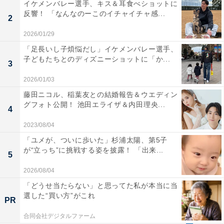
イケメンバレー選手、キス＆耳食べショットに
反響！ 「なんなのーこのイチャイチャ感...
2
2026/01/29
「足長いし子煩悩だし」イケメンバレー選手、
子どもたちとのディズニーショットに「か...
3
2026/01/03
藤田ニコル、稲葉友との結婚報告＆ウエディン
グフォト公開！ 池田エライザ＆内田理央...
4
2023/08/04
「ユメが、ついに歩いた」杉浦太陽、第5子
が“立っち”に挑戦する姿を披露！ 「出来...
5
2026/08/04
「どうせ当たらない」と思ってた私が本当に当
選した“買い方”がこれ
PR
合同会社デジタルファーム