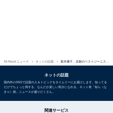
All About ニュース
ネットの話題
新木優子、念願のベストジーニスト賞！ 高橋ひとみ「ジーンズが本当にお似合いですね」
ネットの話題
国内外のSNSで話題の人＆トピックをタイムリーにお届けします。知ってる
だけでちょっと得する、なんだか楽しい気分になれる、ネット発「知ら（な
きゃ）損」ニュースが盛りだくさん。
関連サービス