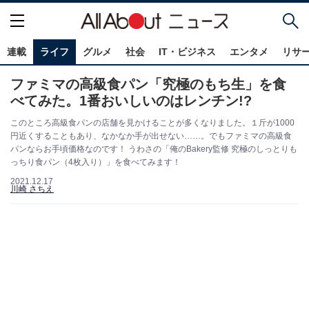
連載
ライフ
グルメ
社会
IT・ビジネス
エンタメ
リサ
ファミマの高級食パン「究極のもち生」を食
べてみた。1番おいしいのはレンチン!?
このところ高級食パンの店舗を見かけることが多くなりました。１斤が1000
円近くすることもあり、なかなか手が出せない……。でもファミマの高級食
パンならお手頃価格なのです！ うわさの「俺のBakery監修 究極のしっとりも
っちり食パン（4枚入り）」を食べてみます！
2021.12.17
川崎 さちえ