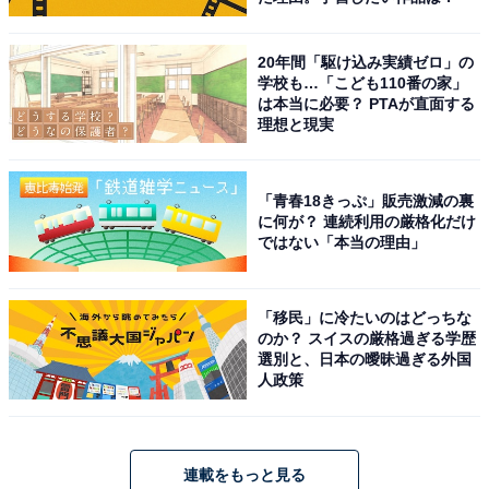
20年間「駆け込み実績ゼロ」の
学校も…「こども110番の家」
は本当に必要？ PTAが直面する
理想と現実
「青春18きっぷ」販売激減の裏
に何が？ 連続利用の厳格化だけ
ではない「本当の理由」
「移民」に冷たいのはどっちな
のか？ スイスの厳格過ぎる学歴
選別と、日本の曖昧過ぎる外国
人政策
連載をもっと見る