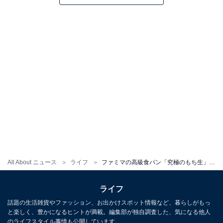
All About ニュース
ライフ
ファミマの高級食パン「究極のもち生」を食べてみた。1番おいしいのはレンチン!?
ライフ
話題の生活雑貨やファッション、お出かけスポット情報など、暮らしがもっ
と楽しく、豊かになるヒントが満載。編集部が独自調査した、気になる他人
のライフスタイル事情も公開しています。