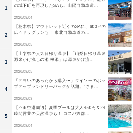
の城下町を再現したSAも。山陽自動車道...
1
2026/08/04
【栃木県】アウトレット近くのSAに、600㎡の
広々ドッグランも！ 東北自動車道の...
2
2026/08/05
【山梨県の人気日帰り温泉】「山梨日帰り温泉
源泉かけ流しの湯 桜湯」は源泉かけ流...
3
2026/08/05
「面白いのあったから購入〜」ダイソーのポッ
プアップランドリーバッグが話題。“さま...
4
2026/08/03
【羽田空港周辺】夏季プールは大人450円＆24
時間営業の天然温泉も！ コスパ抜群...
5
2026/08/04