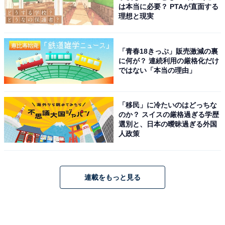
は本当に必要？ PTAが直面する
理想と現実
「青春18きっぷ」販売激減の裏
に何が？ 連続利用の厳格化だけ
ではない「本当の理由」
「移民」に冷たいのはどっちな
のか？ スイスの厳格過ぎる学歴
選別と、日本の曖昧過ぎる外国
人政策
連載をもっと見る