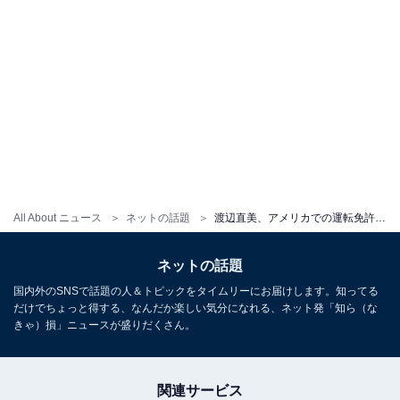
All About ニュース
ネットの話題
渡辺直美、アメリカでの運転免許証取得も写真に絶望「感情無い眼差しで草」
ネットの話題
国内外のSNSで話題の人＆トピックをタイムリーにお届けします。知ってる
だけでちょっと得する、なんだか楽しい気分になれる、ネット発「知ら（な
きゃ）損」ニュースが盛りだくさん。
関連サービス