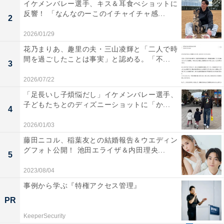
イケメンバレー選手、キス＆耳食べショットに
反響！ 「なんなのーこのイチャイチャ感...
2
2026/01/29
花乃まりあ、趣里の夫・三山凌輝と「二人で時
間を過ごしたことは事実」と認める。「不...
3
2026/07/22
「足長いし子煩悩だし」イケメンバレー選手、
子どもたちとのディズニーショットに「か...
4
2026/01/03
藤田ニコル、稲葉友との結婚報告＆ウエディン
グフォト公開！ 池田エライザ＆内田理央...
5
2023/08/04
事例から学ぶ『特権アクセス管理』
PR
KeeperSecurity